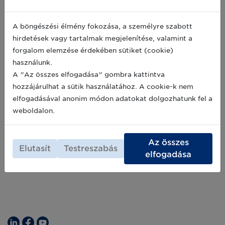
az EU-ban - mit tehetnek a
vállalkozások?
A böngészési élmény fokozása, a személyre szabott
2024 júliusától hatályos az EU mesterséges
hirdetések vagy tartalmak megjelenítése, valamint a
intelligencia rendelete (EU AI Act –
forgalom elemzése érdekében sütiket (cookie)
2024/1689/EU), amely az első átfogó
használunk.
mesterséges intelligencia szabályozás a
világon. A rendelet célja, hogy biztonságos,
A "Az összes elfogadása" gombra kattintva
2025-06-12
megbízható és emberközpontú módon
hozzájárulhat a sütik használatához. A cookie-k nem
szabályozza az AI rendszerek fejlesztését és
elfogadásával anonim módon adatokat dolgozhatunk fel a
alkalmazását az Európai Unió területén. A
Archív hírek >>
weboldalon.
szabályozás az ellátási lánc minden szintjét
érinti.
Az összes
Elutasít
Testreszabás
elfogadása