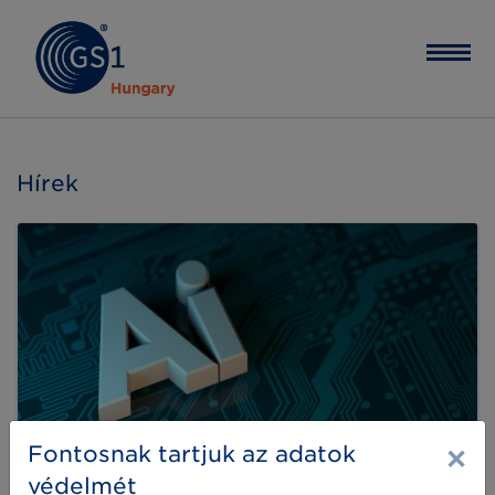
Hírek
×
Fontosnak tartjuk az adatok
védelmét
Mesterséges Intelligencia szabályozás