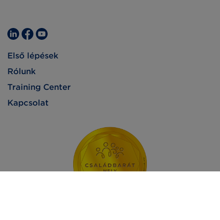
Első lépések
Rólunk
Training Center
Kapcsolat