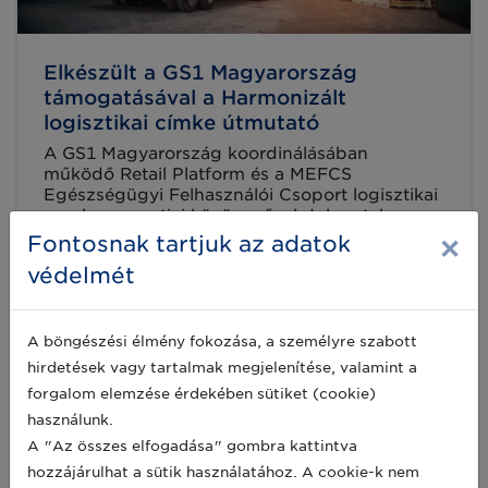
Elkészült a GS1 Magyarország
támogatásával a Harmonizált
logisztikai címke útmutató
A GS1 Magyarország koordinálásában
működő Retail Platform és a MEFCS
Egészségügyi Felhasználói Csoport logisztikai
munkacsoportjai közös erővel dolgoztak azon,
hogy egy régi, sokak által tapasztalt
×
Fontosnak tartjuk az adatok
2025-10-10
problémára egységes, harmonizált megoldást
védelmét
találjanak: hogyan lehet az árufogadás,
raktározás és nyomon követés folyamatait
egyszerűbbé, gyorsabbá és pontosabbá
tenni szektortól függetlenül.
A böngészési élmény fokozása, a személyre szabott
hirdetések vagy tartalmak megjelenítése, valamint a
forgalom elemzése érdekében sütiket (cookie)
használunk.
A "Az összes elfogadása" gombra kattintva
hozzájárulhat a sütik használatához. A cookie-k nem