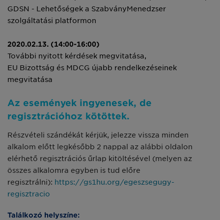
GDSN - Lehetőségek a SzabványMenedzser
szolgáltatási platformon
2020.02.13.
(14:00-16:00)
További nyitott kérdések megvitatása,
EU Bizottság és MDCG újabb rendelkezéseinek
megvitatása
Az események ingyenesek, de
regisztrációhoz kötöttek.
Részvételi szándékát kérjük, jelezze vissza minden
alkalom előtt legkésőbb 2 nappal az alábbi oldalon
elérhető regisztrációs űrlap kitöltésével (melyen az
összes alkalomra egyben is tud előre
regisztrálni):
https://gs1hu.org/egeszsegugy-
regisztracio
Találkozó helyszíne: