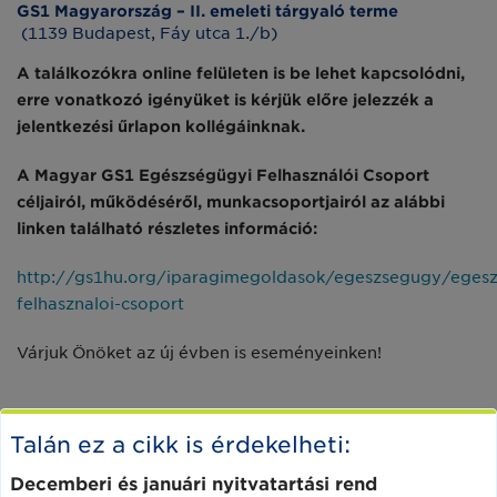
GS1 Magyarország – II. emeleti tárgyaló terme
(1139 Budapest, Fáy utca 1./b)
A találkozókra online felületen is be lehet kapcsolódni,
erre vonatkozó igényüket is kérjük előre jelezzék a
jelentkezési űrlapon kollégáinknak.
A Magyar GS1 Egészségügyi Felhasználói Csoport
céljairól, működéséről, munkacsoportjairól az alábbi
linken található részletes információ:
http://gs1hu.org/iparagimegoldasok/egeszsegugy/egesz
felhasznaloi-csoport
Várjuk Önöket az új évben is eseményeinken!
Talán ez a cikk is érdekelheti:
Decemberi és januári nyitvatartási rend