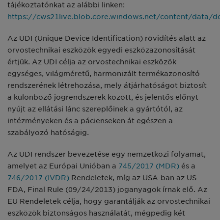
tájékoztatónkat az alábbi linken:
https://cws21live.blob.core.windows.net/content/dat
Az UDI (Unique Device Identification) rövidítés alatt az
orvostechnikai eszközök egyedi eszközazonosítását
értjük. Az UDI célja az orvostechnikai eszközök
egységes, világméretű, harmonizált termékazonosító
rendszerének létrehozása, mely átjárhatóságot biztosít
a különböző jogrendszerek között, és jelentős előnyt
nyújt az ellátási lánc szereplőinek a gyártótól, az
intézményeken és a pácienseken át egészen a
szabályozó hatóságig.
Az UDI rendszer bevezetése egy nemzetközi folyamat,
amelyet az Európai Unióban a
745/2017 (MDR)
és a
746/2017 (IVDR)
Rendeletek, míg az USA-ban az US
FDA, Final Rule (09/24/2013) joganyagok írnak elő. Az
EU Rendeletek célja, hogy garantálják az orvostechnikai
eszközök biztonságos használatát, mégpedig két