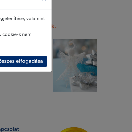
jelenítése, valamint
 3. napjától működik.
A cookie-k nem
összes elfogadása
pcsolat