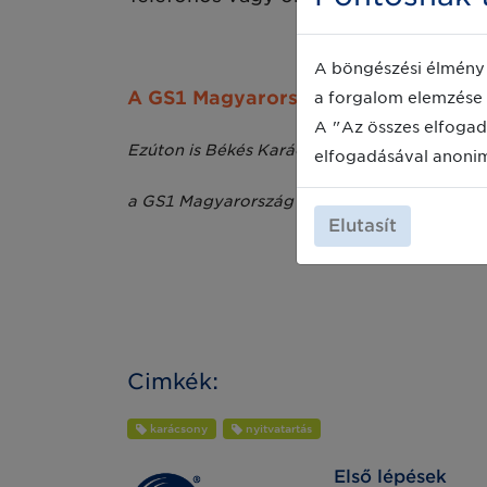
A böngészési élmény 
A GS1 Magyarország Ügyfélszolgálata
a forgalom elemzése 
A "Az összes elfogad
Ezúton is Békés Karácsonyi Ünnepeket és Bo
elfogadásával anoni
a GS1 Magyarország Ügyfélszolgálata
Elutasít
Cimkék:
karácsony
nyitvatartás
Első lépések