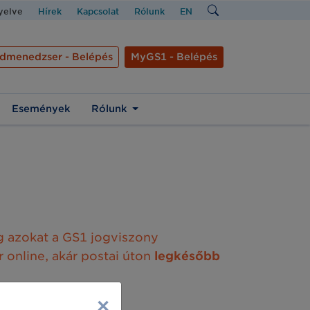
nyelve
Hírek
Kapcsolat
Rólunk
EN
dmenedzser - Belépés
MyGS1 - Belépés
Események
Rólunk
g azokat a GS1 jogviszony
 online, akár postai úton
legkésőbb
×