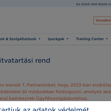
Az üzleti élet közös 
Vonalkó
ok & Szolgáltatások
Iparágak
Training Center
tvatartási rend
en leendő T. Partnerünket, hogy 2023-ban kizáróla
ődéseket áll módunkban feldolgozni, amelyek akár
anul beérkeznek Ügyfélszolgálatunkhoz.
artjuk az adatok védelmét
lsó napja: