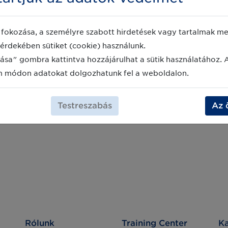
2023. december 20.
fokozása, a személyre szabott hirdetések vagy tartalmak meg
 informatikai rendszer átállás miatt 2023. január
érdekében sütiket (cookie) használunk.
ása" gombra kattintva hozzájárulhat a sütik használatához. 
ldog Új Évet kíván minden kedves Partnerének
m módon adatokat dolgozhatunk fel a weboldalon.
Testreszabás
Az 
Rólunk
Training Center
Ka