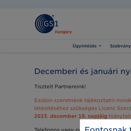
Ügyintézés
Szabvány
Decemberi és januári nyi
Tisztelt Partnereink!
Ezúton szeretnénk tájékoztatni mind
létesítéséhez szükséges Licenc Szerz
2023. december 19. napjáig
hiánytal
Fontosnak t
Telefonos vagy online ügyintézés uto