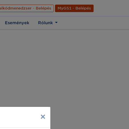
nyelve
Hírek
Kapcsolat
Rólunk
EN
alkódmenedzser - Belépés
MyGS1 - Belépés
Események
Rólunk
×