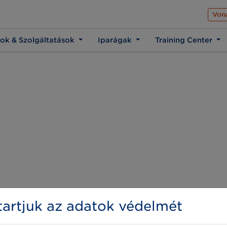
Az üzleti élet közös 
Von
ok & Szolgáltatások
Iparágak
Training Center
artjuk az adatok védelmét