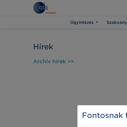
Ügyintézés
Szabvány
Hírek
Archív hírek >>
Fontosnak t