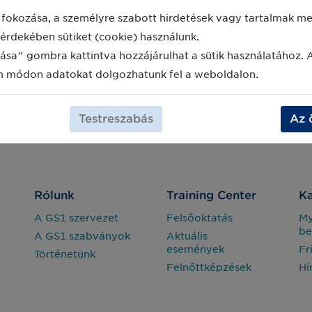
fokozása, a személyre szabott hirdetések vagy tartalmak meg
érdekében sütiket (cookie) használunk.
ása" gombra kattintva hozzájárulhat a sütik használatához. 
m módon adatokat dolgozhatunk fel a weboldalon.
Testreszabás
Az 
Rólunk
Training Center
Ka
A GS1 szervezet
Felsőoktatás
M
be
A GS1 szabványok
Aktuális
események
Fr
Történetünk
Felnőttképzések
Hí