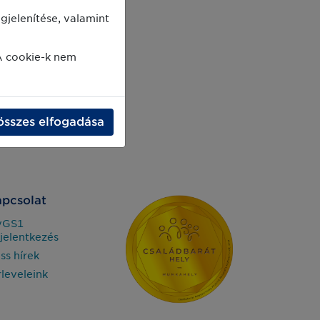
jelenítése, valamint
A cookie-k nem
összes elfogadása
pcsolat
yGS1
jelentkezés
iss hírek
rleveleink