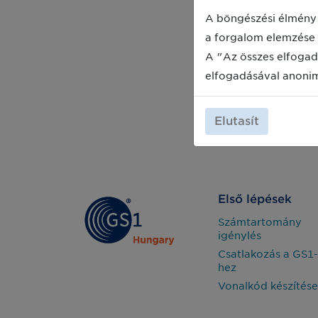
A böngészési élmény 
a forgalom elemzése 
A "Az összes elfogad
elfogadásával anoni
Elutasít
Első lépések
Számtartomány
igénylés
Csatlakozás a GS1-
hez
Vonalkód készítése