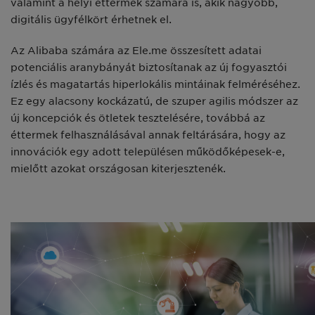
valamint a helyi éttermek számára is, akik nagyobb,
digitális ügyfélkört érhetnek el.
Az Alibaba számára az Ele.me összesített adatai
potenciális aranybányát biztosítanak az új fogyasztói
ízlés és magatartás hiperlokális mintáinak felméréséhez.
Ez egy alacsony kockázatú, de szuper agilis módszer az
új koncepciók és ötletek tesztelésére, továbbá az
éttermek felhasználásával annak feltárására, hogy az
innovációk egy adott településen működőképesek-e,
mielőtt azokat országosan kiterjesztenék.