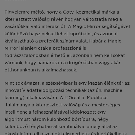
Figyelemre méltó, hogy a Coty kozmetikai márka a
kiterjesztett valóság révén hogyan változtatja meg a
vásárlókkal való interakciót. A Magic Mirror segítségével
különböző hajszínekkel lehet kipróbálni, és azonnal
kiválasztható a preferált színárnyalat. Habár a Magic
Mirror jelenleg csak a professzionális
fodrászszalonokban érhető el, azonban nem kell sokat
várnunk, hogy hamarosan a drogériákban vagy akár
otthonunkban is alkalmazhassuk.
Mint sok ágazat, a szépségipar is egy igazán élénk tér az
innovatív adatfeldolgozási technikák (az ún. machine
learning) alkalmazására. A L'Oreal a Modiface
találmánya a kiterjesztett valóság és a mesterséges
intelligencia felhasználásával kidolgozott egy
algoritmust három különböző bőrtípusra, négy
különböző fényhatással kombinálva, amely által az
okostelefon felhasználók felismerhetik és kiértékelhetik