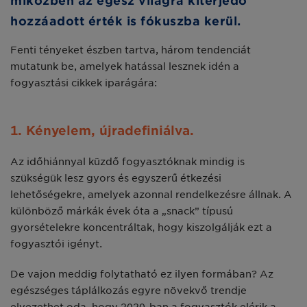
miközben az egész világra kiterjedő
hozzáadott érték is fókuszba kerül.
Fenti tényeket észben tartva, három tendenciát
mutatunk be, amelyek hatással lesznek idén a
fogyasztási cikkek iparágára:
1. Kényelem, újradefiniálva.
Az időhiánnyal küzdő fogyasztóknak mindig is
szükségük lesz gyors és egyszerű étkezési
lehetőségekre, amelyek azonnal rendelkezésre állnak. A
különböző márkák évek óta a „snack” típusú
gyorsételekre koncentráltak, hogy kiszolgálják ezt a
fogyasztói igényt.
De vajon meddig folytatható ez ilyen formában? Az
egészséges táplálkozás egyre növekvő trendje