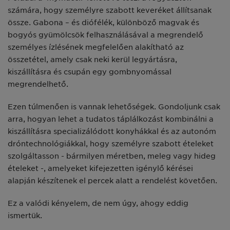
számára, hogy személyre szabott keveréket állítsanak
össze. Gabona – és diófélék, különböző magvak és
bogyós gyümölcsök felhasználásával a megrendelő
személyes ízlésének megfelelően alakítható az
összetétel, amely csak neki kerül legyártásra,
kiszállításra és csupán egy gombnyomással
megrendelhető.
Ezen túlmenően is vannak lehetőségek. Gondoljunk csak
arra, hogyan lehet a tudatos táplálkozást kombinálni a
kiszállításra specializálódott konyhákkal és az autonóm
dróntechnológiákkal, hogy személyre szabott ételeket
szolgáltasson - bármilyen méretben, meleg vagy hideg
ételeket -, amelyeket kifejezetten igénylő kérései
alapján készítenek el percek alatt a rendelést követően.
Ez a valódi kényelem, de nem úgy, ahogy eddig
ismertük.