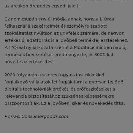
az arcukon öregedés egyedi jeleit.
Ez nem csupán egy új módja annak, hogy a L'Oreal
felhasználja szakértelmét és személyre szabott
szolgáltatást nyújtson az ügyfelek számára, de nagyon
értékes új adatforrás is a jövőbeli termékfejlesztésekhez.
A L'Oreal nyilatkozata szerint a Modiface minden nap új
termékek bevezetését eredményezte, és 300%-kal
növelte az értékesítést.
2020 folyamán a sikeres fogyasztási cikkekkel
foglalkozó vállalatok fel fogják tárni a gyorsan fejlődő
digitális technológiák értékét, és erőfeszítéseiket a
relevancia biztosításához szükséges képességekre
összpontosítják. Ez a jövőbeni siker és növekedés titka.
Forrás: Consumergoods.com