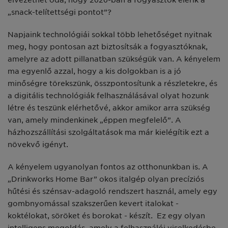
elvezethet oda, hogy 2020-ban a fogyasztók elérik a
„snack-telítettségi pontot”?
Napjaink technológiái sokkal több lehetőséget nyitnak
meg, hogy pontosan azt biztosítsák a fogyasztóknak,
amelyre az adott pillanatban szükségük van. A kényelem
ma egyenlő azzal, hogy a kis dolgokban is a jó
minőségre törekszünk, összpontosítunk a részletekre, és
a digitális technológiák felhasználásával olyat hozunk
létre és teszünk elérhetővé, akkor amikor arra szükség
van, amely mindenkinek „éppen megfelelő”. A
házhozszállítási szolgáltatások ma már kielégítik ezt a
növekvő igényt.
A kényelem ugyanolyan fontos az otthonunkban is. A
„Drinkworks Home Bar” okos italgép olyan precíziós
hűtési és szénsav-adagoló rendszert használ, amely egy
gombnyomással szakszerűen kevert italokat -
koktélokat, söröket és borokat - készít. Ez egy olyan