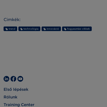
Cimkék:
trend
technológia
innováció
fogyasztási cikkek
Első lépések
Rólunk
Training Center