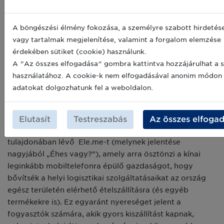
növénytermesztésre (indoor farming) specializálódott
társaság egy olyan felhőalapú platformot hozott létre,
amely szabályozza és folyamatosan fejleszti saját
A böngészési élmény fokozása, a személyre szabott hirdetés
magát, lehetővé téve ezáltal, hogy minden növény
vagy tartalmak megjelenítése, valamint a forgalom elemzése
jobban fejlődjön, mint korábban. Ez a megoldás
érdekében sütiket (cookie) használunk.
újjáteremti a termesztési feltételeket a világ bármely
A "Az összes elfogadása" gombra kattintva hozzájárulhat a s
részén, olyan növényeket is elérhetővé téve, amelyek
használatához. A cookie-k nem elfogadásával anonim módon
korábban túl ritkák és érzékenyek voltak, illetve túl
adatokat dolgozhatunk fel a weboldalon.
drágának bizonyultak a fogyasztók számára.
A hiperlokális hálózatok új lehetőségeket kínálnak az
Elutasít
Testreszabás
Az összes elfoga
erőteljesebb innovációk számára is. Vegyük az Alibaba
tulajdonában lévő Ele.me-t (melynek jelentése
nagyjából „Éhes vagy?”), amely arra ösztönzi a kínai
leginkább mobiltelefonra épülő gazdaságot, hogy
bővítsék a helyi logisztikai szolgáltatásaikat az ország
egész területén elérhető ételszállításra (és egyéb
termékekre is). Ez egyaránt nyereséget jelent a
fogyasztók számára, akik gyors kiszállítást kapnak,