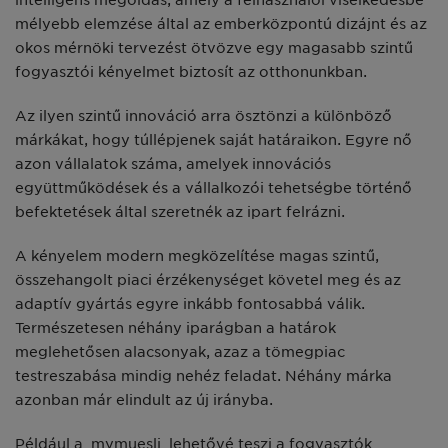
intelligens megoldás, amely a felhasználói viselkedésbe
mélyebb elemzése által az emberközpontú dizájnt és az
okos mérnöki tervezést ötvözve egy magasabb szintű
fogyasztói kényelmet biztosít az otthonunkban.
Az ilyen szintű innováció arra ösztönzi a különböző
márkákat, hogy túllépjenek saját határaikon. Egyre nő
azon vállalatok száma, amelyek innovációs
együttműködések és a vállalkozói tehetségbe történő
befektetések által szeretnék az ipart felrázni.
A kényelem modern megközelítése magas szintű,
összehangolt piaci érzékenységet követel meg és az
adaptív gyártás egyre inkább fontosabbá válik.
Természetesen néhány iparágban a határok
meglehetősen alacsonyak, azaz a tömegpiac
testreszabása mindig nehéz feladat. Néhány márka
azonban már elindult az új irányba.
Például a mymuesli lehetővé teszi a fogyasztók