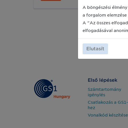
a QR kódok nagymértékű befektetést
igényelnek és állítólag ezek jelentik a
A böngészési élmény 
vásárlói ügyfélélmény jövőjét. De
a forgalom elemzése 
vajon az ügyfelek csakugyan vágynak
A "Az összes elfogad
ezekre az új technológiákra
vásárlásaik során?
elfogadásával anoni
Elutasít
Első lépések
Számtartomány
igénylés
Csatlakozás a GS1-
hez
Vonalkód készítése