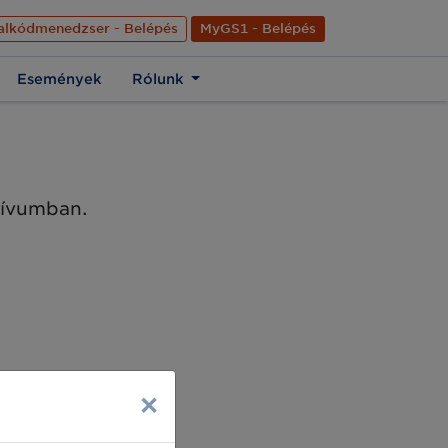
nyelve
Hírek
Kapcsolat
Rólunk
EN
alkódmenedzser - Belépés
MyGS1 - Belépés
Események
Rólunk
chívumban.
×