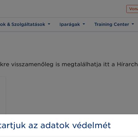
Az üzleti élet közös 
Von
ok & Szolgáltatások
Iparágak
Training Center
kre visszamenőleg is megtalálhatja itt a Hírar
artjuk az adatok védelmét