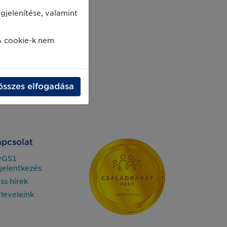
jelenítése, valamint
A cookie-k nem
összes elfogadása
pcsolat
yGS1
jelentkezés
iss hírek
rleveleink