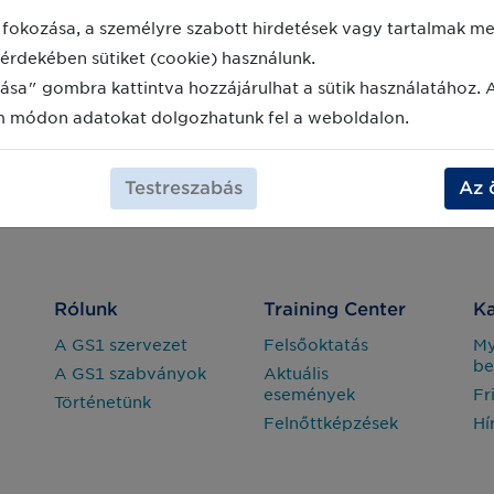
fokozása, a személyre szabott hirdetések vagy tartalmak meg
érdekében sütiket (cookie) használunk.
ása" gombra kattintva hozzájárulhat a sütik használatához. 
m módon adatokat dolgozhatunk fel a weboldalon.
Testreszabás
Az 
Rólunk
Training Center
Ka
A GS1 szervezet
Felsőoktatás
M
be
A GS1 szabványok
Aktuális
események
Fr
Történetünk
Felnőttképzések
Hí