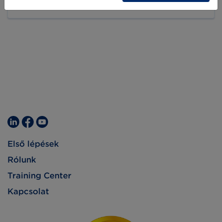
2020-05-19
speciálisabb termékeket értékesítő kereskedők
még csak mérlegelik a lehetőségeket.
Első lépések
Rólunk
Training Center
Kapcsolat