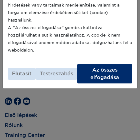
attól, hogy kreatív és sokatmondó fogyasztói
2019-01-08
hirdetések vagy tartalmak megjelenítése, valamint a
élményeket biztosítson, az AR minden iparági
forgalom elemzése érdekében sütiket (cookie)
szereplő számára kiemelten fontos lehetőség
egy olyan meghatározó interakció
használunk.
biztosítására, amely egyszerre tudást ad és
A "Az összes elfogadása" gombra kattintva
értéket képvisel az eladást megelőzően és azt
hozzájárulhat a sütik használatához. A cookie-k nem
követően is.
elfogadásával anonim módon adatokat dolgozhatunk fel a
weboldalon.
Az összes
Elutasít
Testreszabás
elfogadása
Első lépések
Rólunk
Training Center