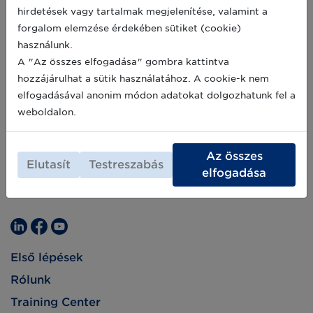
április 5-ig orvosi- és háztartási cikkeken kívül
2020-04-05
hirdetések vagy tartalmak megjelenítése, valamint a
semmi mást nem szállíthattak be.
forgalom elemzése érdekében sütiket (cookie)
használunk.
A "Az összes elfogadása" gombra kattintva
hozzájárulhat a sütik használatához. A cookie-k nem
elfogadásával anonim módon adatokat dolgozhatunk fel a
weboldalon.
Az összes
Elutasít
Testreszabás
elfogadása
Első lépések
Rólunk
Training Center