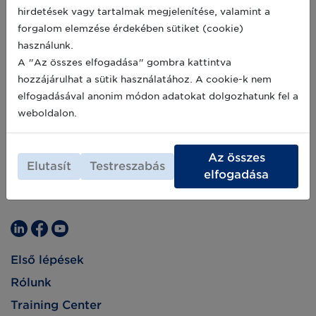
egy innováció-barát munkahelynek. Az egyik
2020-01-14
hirdetések vagy tartalmak megjelenítése, valamint a
vezető amerikai üzleti magazin, a Fast
forgalom elemzése érdekében sütiket (cookie)
Company augusztusban az 50
leginnovatívabb munkahely között nevezte
használunk.
meg az Amazont.
A "Az összes elfogadása" gombra kattintva
hozzájárulhat a sütik használatához. A cookie-k nem
elfogadásával anonim módon adatokat dolgozhatunk fel a
weboldalon.
Az összes
Elutasít
Testreszabás
elfogadása
Első lépések
Rólunk
Training Center