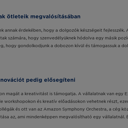
nak ötleteik megvalósításában
k annak érdekében, hogy a dolgozók készségeit fejlesszék.
tak számára, hogy szenvedélyüknek hódolva egy másik pozíc
eg, hogy gondolkodjunk a dobozon kívül és támogassuk a dol
 innovációt pedig elősegíteni
on magát a kreativitást is támogatja. A vállalatnak van egy E
e workshopokon és kreatív előadásokon vehetnek részt, ezen 
ollégák és ott van az Amazon Symphony Orchestra, a cég kö
atása az, ami mindenképpen megvalósítható egy vállalatnál