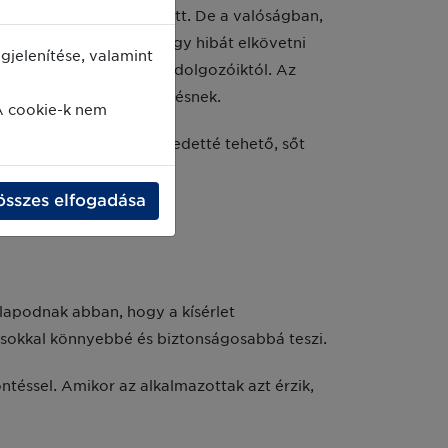
ázás lehetősége elfogadott. De a valóságban,
zemben, azt hirdeti, hogy hibát elkövetni
jelenítése, valamint
szernél megkövetelnek a dolgozóiktól. Az
m tekinthető kísérletezésnek.
A cookie-k nem
 az a szint, ami megengedetté tehető, sőt
összes elfogadása
lapodnak abban, hogy a kísérlet
t sokkal könnyebbé és biztonságosabbá teszi.
ntéssel. Amikor az alkalmazottak azt érzik,