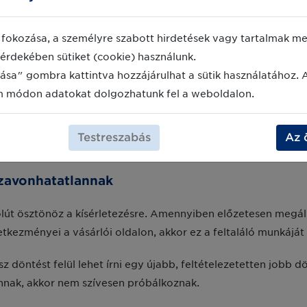
nt fogják fel a kockázatvállalást és azt hirdetik, hogy a hib
enne résztvevő dolgozók karrierének végét. Az Amazon ezzel s
fokozása, a személyre szabott hirdetések vagy tartalmak meg
, mint a legtöbb vállalat a teszteld, hibázz, kezdd újra mód
érdekében sütiket (cookie) használunk.
ztelsz valamit, amiről tudod, hogy működni fog, akkor az ne
ása" gombra kattintva hozzájárulhat a sütik használatához. 
m módon adatokat dolgozhatunk fel a weboldalon.
ntjei léteznek, melyeket konkrétan meg kell határozni és van
Testreszabás
Az 
szavonhatatlannak
lút ösztönöz a kísérletezésre. Amennyiben előzetesen megál
tkezményei a vásárlói oldalon, akkor ez a feltaláló munkájá
döntést felül lehet írni egy újabb, feltételezetetten jobb dö
nnak, akkor nem szívesen próbálkoznak.