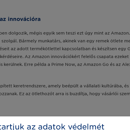
az innovációra
emben dolgozik, mégis egyik sem teszi ezt úgy mint az Amazon
szolgál. Bármely munkatárs, akinek van egy remek ötlete me
léseit az adott termékötlettel kapcsolatban és készítsen eg
 kérdéseire. Az Amazon innovációkért felelős csapata ezeket 
 is kerülnek. Erre példa a Prime Now, az Amazon Go és az A
ített keretrendszere, amely beépült a vállalati kultúrába, és
ozzanak. Ez az ötlethozót arra is buzdítja, hogy vásárlói sz
de el is várják
artjuk az adatok védelmét