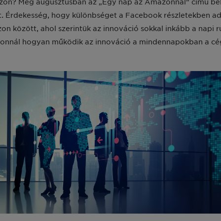
zon? Még augusztusban az „Egy nap az Amazonnál” című belső 
át. Érdekesség, hogy különbséget a Facebook részletekben ad
 között, ahol szerintük az innováció sokkal inkább a napi ru
nnál hogyan működik az innováció a mindennapokban a cége