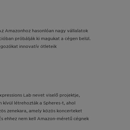
 Az Amazonhoz hasonlóan nagy vállalatok
ióban próbálják ki magukat a cégen belül.
gozókat innovatív ötleteik
xpressions Lab nevet viselő projektje,
kívül létrehozták a Spheres-t, ahol
zös zenekara, amely közös koncerteket
. És ehhez nem kell Amazon-méretű cégnek