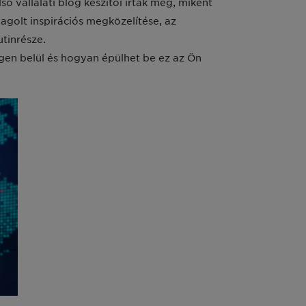
vállalati blog készítői írták meg, miként
agolt inspirációs megközelítése, az
tinrésze.
n belül és hogyan épülhet be ez az Ön