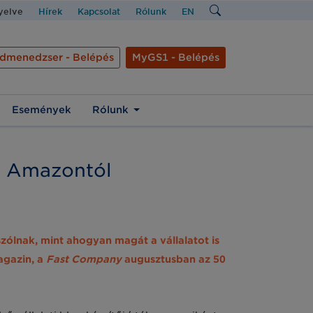
nyelve
Hírek
Kapcsolat
Rólunk
EN
dmenedzser - Belépés
MyGS1 - Belépés
Események
Rólunk
az Amazontól
zólnak, mint ahogyan magát a vállalatot is
agazin, a
Fast Company
augusztusban az 50