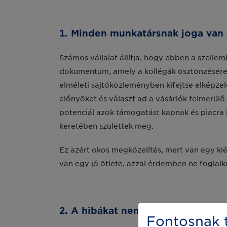
1. Minden munkatársnak joga van 
Számos vállalat állítja, hogy ebben a szell
dokumentum, amely a kollégák ösztönzésére 
elméleti sajtóközleményben kifejtse elképze
előnyöket és választ ad a vásárlók felmerülő
potenciál azok támogatást kapnak és piacra
keretében születtek meg.
Ez azért okos megközelítés, mert van egy kiép
van egy jó ötlete, azzal érdemben ne foglalk
2. A hibákat nem csak elfogadják, 
Fontosnak t