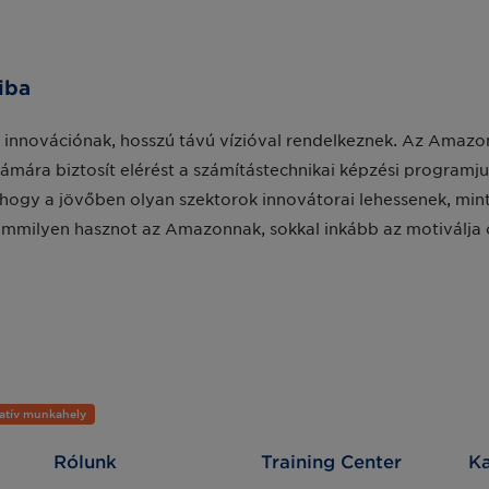
iba
az innovációnak, hosszú távú vízióval rendelkeznek. Az Amaz
ámára biztosít elérést a számítástechnikai képzési programju
hogy a jövőben olyan szektorok innovátorai lehessenek, mint
emmilyen hasznot az Amazonnak, sokkal inkább az motiválja ő
atív munkahely
Rólunk
Training Center
Ka