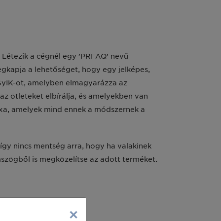
. Létezik a cégnél egy ’PRFAQ’ nevű
gkapja a lehetőséget, hogy egy jelképes,
y GyIK-ot, amelyben elmagyarázza az
az ötleteket elbírálja, és amelyekben van
lexa, amelyek mind ennek a módszernek a
 így nincs mentség arra, hogy ha valakinek
emszögből is megközelítse az adott terméket.
×