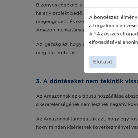
Bizonyos cégeknél a vezetők egyfajta játékké
ha egy projekt bedől az gyakran jelenti a b
A böngészési élmény 
megengedett. És ezalatt jóval többet értenek
a forgalom elemzése 
Amazon munkatársai azt mondják, hogy ha tes
A "Az összes elfogad
elfogadásával anoni
Az igazság az, hogy a hibáknak különböző szi
még dícséretes is.
Elutasít
3. A döntéseket nem tekintik vis
Az Amazonnak ez a típusú hozzáállása abszo
sikeretelenségének nem lesznek negatív köve
Az Amazonnal támogatják azt, hogy egy rossz 
hogy minden kísérletnek következményei va