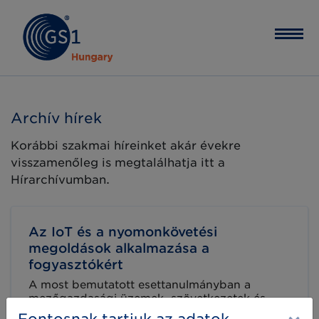
Archív hírek
Korábbi szakmai híreinket akár évekre
visszamenőleg is megtalálhatja itt a
Hírarchívumban.
Az IoT és a nyomonkövetési
megoldások alkalmazása a
fogyasztókért
A most bemutatott esettanulmányban a
mezőgazdasági üzemek, szövetkezetek és
más agrár-élelmiszeripari vállalkozások