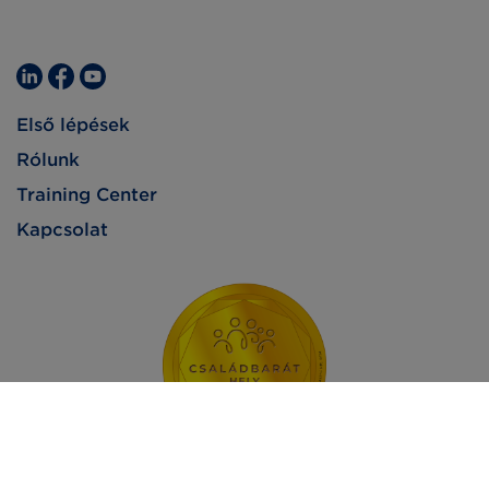
Első lépések
Rólunk
Training Center
Kapcsolat