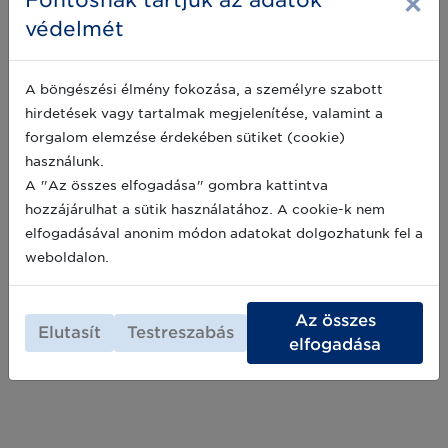
×
Fontosnak tartjuk az adatok
csoportja azzal kívánt versenyelőnyt teremteni,
védelmét
hogy a terményeikről és élelmiszereikről a
2022-03-30
rendelkezésre álló információkhoz könnyebb
hozzáférést biztosítanak a fogyasztóik
számára. Mindezt az IoT és a GS1-szabványos
A böngészési élmény fokozása, a személyre szabott
nyomonkövetési megoldások ötvözésével
hirdetések vagy tartalmak megjelenítése, valamint a
Frissélelmiszer – ez a négy
érték el.
forgalom elemzése érdekében sütiket (cookie)
legfontosabb piaci trend a Nielsen
használunk.
szerint
A "Az összes elfogadása" gombra kattintva
Ha a fogyasztási cikkek teljes vertikumát
hozzájárulhat a sütik használatához. A cookie-k nem
nézzük, akkor számos olyan kulcstényező
fedezhető fel, amely egyértelműen kikövezte a
elfogadásával anonim módon adatokat dolgozhatunk fel a
növekedés útját az erre nyitott gyártók és
weboldalon.
kereskedők előtt. A frissáruk területén
2019-04-23
makroszinten négy meghatározó
kulcstényezőt érdemes szem előtt tartani,
Az összes
melyek már 2018-ban is körvonalazódtak: az
Elutasít
Testreszabás
elfogadása
átláthatóságot, a kényelmet, az egészséget és
snack-ek iránti növekvő igényt.