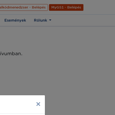
nyelve
Hírek
Kapcsolat
Rólunk
EN
alkódmenedzser - Belépés
MyGS1 - Belépés
Események
Rólunk
chívumban.
×