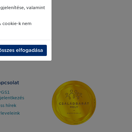
jelenítése, valamint
A cookie-k nem
összes elfogadása
pcsolat
yGS1
jelentkezés
iss hírek
rleveleink