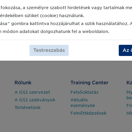
fokozása, a személyre szabott hirdetések vagy tartalmak meg
érdekében sütiket (cookie) használunk.
ása" gombra kattintva hozzájárulhat a sütik használatához. 
m módon adatokat dolgozhatunk fel a weboldalon.
Testreszabás
Az 
Rólunk
Training Center
Ka
A GS1 szervezet
Felsőoktatás
M
be
A GS1 szabványok
Aktuális
események
Fr
Történetünk
Felnőttképzések
Hí