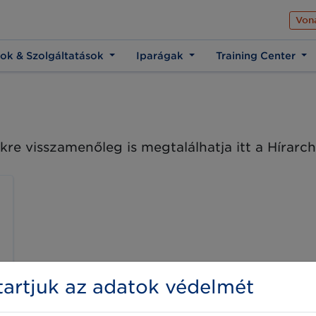
Az üzleti élet közös 
Von
ok & Szolgáltatások
Iparágak
Training Center
kre visszamenőleg is megtalálhatja itt a Hírar
artjuk az adatok védelmét