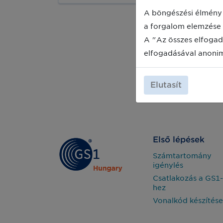
abban, hogy a betöltött pozícióban
sikeressé válhasson?
A böngészési élmény 
a forgalom elemzése 
A "Az összes elfogad
elfogadásával anoni
Elutasít
Első lépések
Számtartomány
igénylés
Csatlakozás a GS1-
hez
Vonalkód készítése