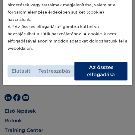
átállásának és precíziós fejlesztésének
2021-07-06
hirdetések vagy tartalmak megjelenítése, valamint a
támogatására. A termelőknek lehetőségük
forgalom elemzése érdekében sütiket (cookie)
nyílik az erő, betakarító- és munkagépek,
mellett infokommunikációs eszközök
használunk.
beszerzésére, számítógépes szoftverek
A "Az összes elfogadása" gombra kattintva
megvásárlására vagy kifejlesztésére, valamint
hozzájárulhat a sütik használatához. A cookie-k nem
szabadalmak, licencek, szerzői jogok és
elfogadásával anonim módon adatokat dolgozhatunk fel a
védjegyek vagy eljárások meg szerzésére is. A
pályázat támogatja a precíziós gazdálkodásra
weboldalon.
történő átálláshoz kapcsolódó képzéseket és
oktatásokat is.
Az összes
Elutasít
Testreszabás
elfogadása
Első lépések
Rólunk
Training Center