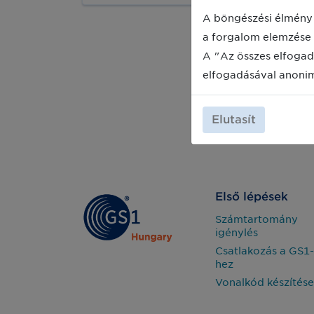
egymásra épülő, UDI témájú webinar-
sorozatunkat, melyek tanácsot adnak
A böngészési élmény 
abban, hogy hogyan érdemes
a forgalom elemzése 
megtenni a szükséges lépéseket.
A "Az összes elfogad
elfogadásával anoni
Elutasít
Első lépések
Számtartomány
igénylés
Csatlakozás a GS1-
hez
Vonalkód készítése