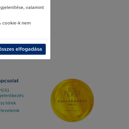
jelenítése, valamint
A cookie-k nem
összes elfogadása
pcsolat
yGS1
jelentkezés
iss hírek
rleveleink