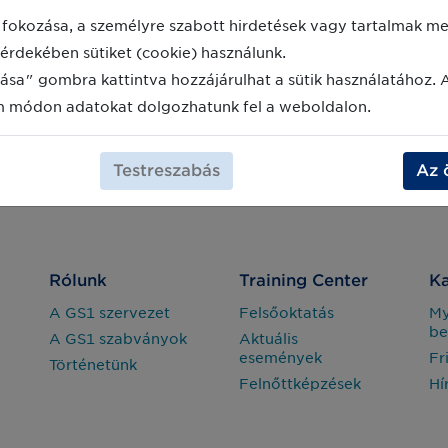
fokozása, a személyre szabott hirdetések vagy tartalmak meg
érdekében sütiket (cookie) használunk.
ása" gombra kattintva hozzájárulhat a sütik használatához. 
m módon adatokat dolgozhatunk fel a weboldalon.
Testreszabás
Az 
Rólunk
Training Center
Ka
A GS1 szervezet
Felsőoktatás
M
be
A GS1 szabványok
Aktuális
események
Fr
Történetünk
Felnőttképzések
Hí