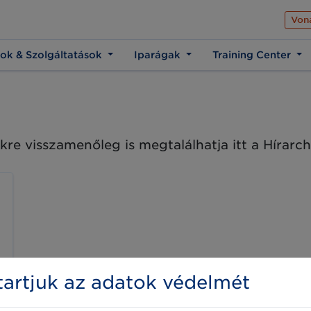
Az üzleti élet közös 
Von
ok & Szolgáltatások
Iparágak
Training Center
kre visszamenőleg is megtalálhatja itt a Hírar
artjuk az adatok védelmét