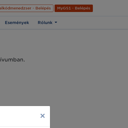
nyelve
Hírek
Kapcsolat
Rólunk
EN
alkódmenedzser - Belépés
MyGS1 - Belépés
Események
Rólunk
chívumban.
×