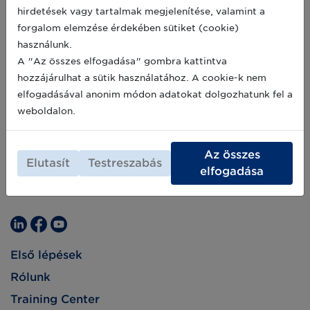
fókusztémája az ősszel újrainduló GS1
hirdetések vagy tartalmak megjelenítése, valamint a
Egészségügyi szakértőképzés volt.
2019-07-01
forgalom elemzése érdekében sütiket (cookie)
használunk.
A "Az összes elfogadása" gombra kattintva
hozzájárulhat a sütik használatához. A cookie-k nem
elfogadásával anonim módon adatokat dolgozhatunk fel a
weboldalon.
Az összes
Elutasít
Testreszabás
elfogadása
Első lépések
Rólunk
Training Center