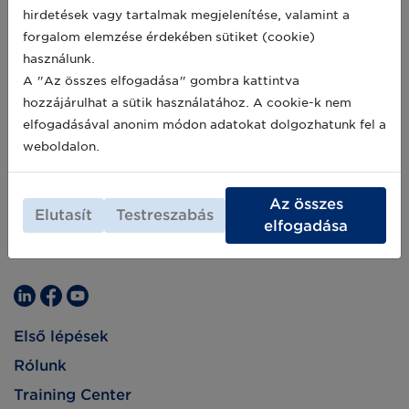
Éppen ezért a vállalkozásoknak ma fel kell
2019-07-24
hirdetések vagy tartalmak megjelenítése, valamint a
mérniük több technológia alkalmazásának
forgalom elemzése érdekében sütiket (cookie)
lehetőségét is és invesztálniuk kell ezek
bevezetésébe.
használunk.
A "Az összes elfogadása" gombra kattintva
hozzájárulhat a sütik használatához. A cookie-k nem
elfogadásával anonim módon adatokat dolgozhatunk fel a
weboldalon.
Az összes
Elutasít
Testreszabás
elfogadása
Első lépések
Rólunk
Training Center