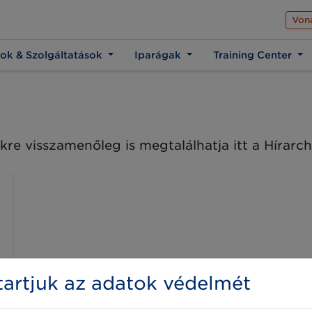
Az üzleti élet közös 
Von
ok & Szolgáltatások
Iparágak
Training Center
kre visszamenőleg is megtalálhatja itt a Hírar
artjuk az adatok védelmét