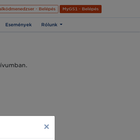
nyelve
Hírek
Kapcsolat
Rólunk
EN
alkódmenedzser - Belépés
MyGS1 - Belépés
Események
Rólunk
chívumban.
×