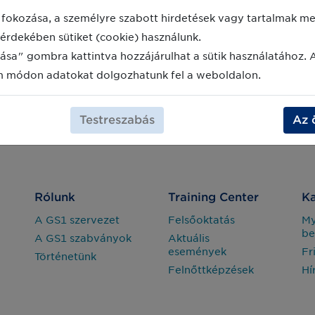
fokozása, a személyre szabott hirdetések vagy tartalmak meg
érdekében sütiket (cookie) használunk.
ása" gombra kattintva hozzájárulhat a sütik használatához. 
m módon adatokat dolgozhatunk fel a weboldalon.
Testreszabás
Az 
Rólunk
Training Center
Ka
A GS1 szervezet
Felsőoktatás
M
be
A GS1 szabványok
Aktuális
események
Fr
Történetünk
Felnőttképzések
Hí