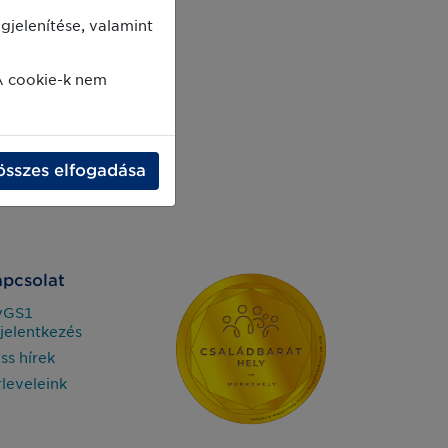
jelenítése, valamint
A cookie-k nem
összes elfogadása
pcsolat
yGS1
jelentkezés
iss hírek
rleveleink