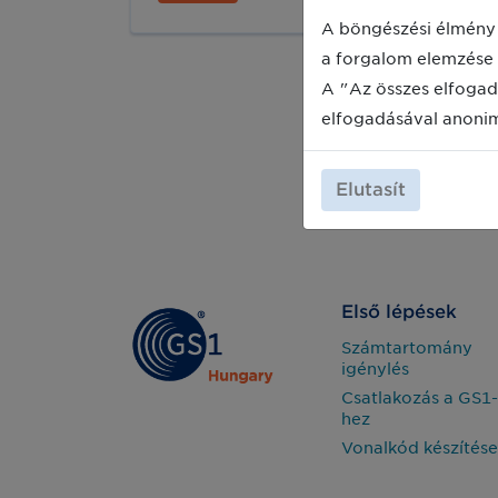
elérhetővé a vállalkozások számára,
amelyek segítségével hatékonyan
A böngészési élmény 
visszakövethetik a termékek eredetét
a forgalom elemzése 
és az információs technológia
A "Az összes elfogad
segítségével irányíthatják a gyártási
eljárásokat.
elfogadásával anoni
Elutasít
Első lépések
Számtartomány
igénylés
Csatlakozás a GS1-
hez
Vonalkód készítése