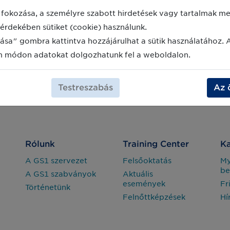
Auchan friss saláta lesz a következő,
amit szintén bevonnak majd ebbe a
fokozása, a személyre szabott hirdetések vagy tartalmak meg
projektbe.
érdekében sütiket (cookie) használunk.
ása" gombra kattintva hozzájárulhat a sütik használatához. 
m módon adatokat dolgozhatunk fel a weboldalon.
Testreszabás
Az 
Rólunk
Training Center
Ka
A GS1 szervezet
Felsőoktatás
M
be
A GS1 szabványok
Aktuális
események
Fr
Történetünk
Felnőttképzések
Hí