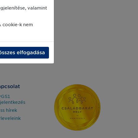
jelenítése, valamint
A cookie-k nem
összes elfogadása
pcsolat
yGS1
jelentkezés
iss hírek
rleveleink