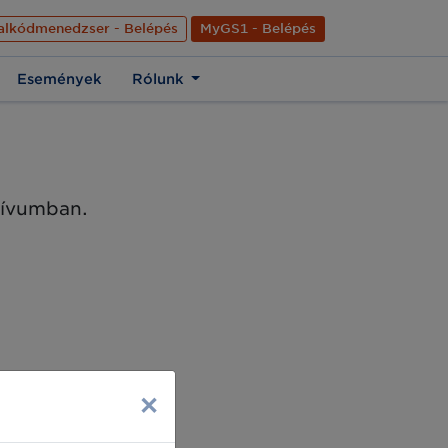
nyelve
Hírek
Kapcsolat
Rólunk
EN
alkódmenedzser - Belépés
MyGS1 - Belépés
Események
Rólunk
chívumban.
×