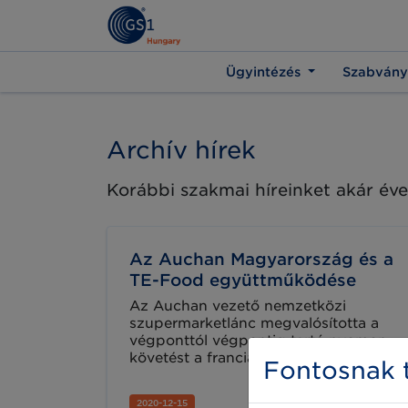
Ügyintézés
Szabvány
Archív hírek
Korábbi szakmai híreinket akár éve
Az Auchan Magyarország és a
TE-Food együttműködése
Az Auchan vezető nemzetközi
szupermarketlánc megvalósította a
végponttól végpontig tartó nyomon
követést a franciaországi, a
Fontosnak t
portugáliai és a romániai telephelyein.
Ezeket a bevezetéseket követően
2020-12-15