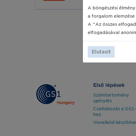
Magyarország a következő célpont,
ahol be szeretné vezetni az újításokat.
A böngészési élmény 
a forgalom elemzése 
A "Az összes elfogad
elfogadásával anoni
Elutasít
Első lépések
Számtartomány
igénylés
Csatlakozás a GS1-
hez
Vonalkód készítése