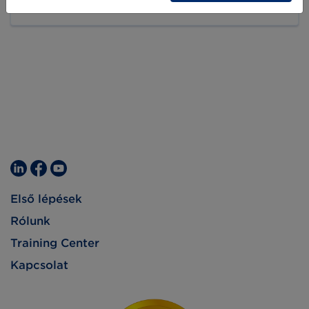
2019-02-05
amivel ezek a helyzetek garantáltan
megelőzhetők.
Első lépések
Rólunk
Training Center
Kapcsolat