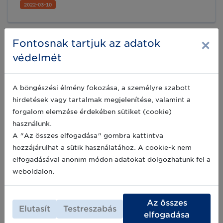
délelőtt (előreláthatóan 8.00-12.00 óra között),
2022-03-10
melynek következtében egyes szolgáltatásaink
átmenetileg szünetelni fognak.
×
Fontosnak tartjuk az adatok
Elérhetőségeink és munkarend
védelmét
tájékoztatás 2021.
Tájékoztatjuk tisztelt Partnereinket, hogy a GS1
Magyarország munkatársai egészségének
A böngészési élmény fokozása, a személyre szabott
védelmében jellemzően továbbra is a home
hirdetések vagy tartalmak megjelenítése, valamint a
office rendszerben történő munkavégzés
mellett döntött. A rendkívüli helyzetben
forgalom elemzése érdekében sütiket (cookie)
2021-05-31
bevezetett gyakorlat bizonyította, hogy így
használunk.
nagyobb biztonságban és ugyanolyan
A "Az összes elfogadása" gombra kattintva
hatékonysággal tudjuk ellátni mindennapi
hozzájárulhat a sütik használatához. A cookie-k nem
munkánkat.
Négy hasznos stratégia, hogy
elfogadásával anonim módon adatokat dolgozhatunk fel a
elkerülje a termékcímkézési hibákat
weboldalon.
A termékek címkézésénél elkövetett hibák,
vagyis a fogyasztók nem megfelelő
Az összes
tájékoztatása, számos komoly problémát tud
Elutasít
Testreszabás
okozni a márkáknak és a vásárlóknak egyaránt.
elfogadása
Szerencsére létezik néhány olyan módszer,