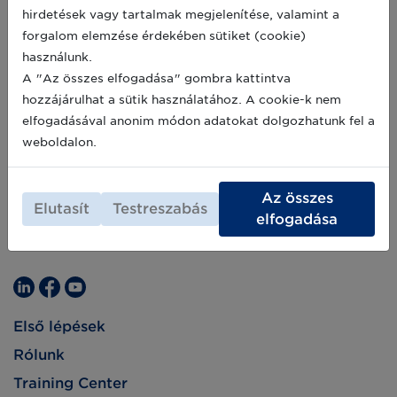
tenyésztésükhöz-feldolgozásukhoz mégis
2021-06-22
hirdetések vagy tartalmak megjelenítése, valamint a
sokkal kevesebb vízre, energiára és
forgalom elemzése érdekében sütiket (cookie)
földterületre van szükség. Így nem csak a
túlnépesedett bolygó élelmezésére
használunk.
jelenthetnek megoldást, de a klímaválságra is.
A "Az összes elfogadása" gombra kattintva
hozzájárulhat a sütik használatához. A cookie-k nem
elfogadásával anonim módon adatokat dolgozhatunk fel a
weboldalon.
Az összes
Elutasít
Testreszabás
elfogadása
Első lépések
Rólunk
Training Center