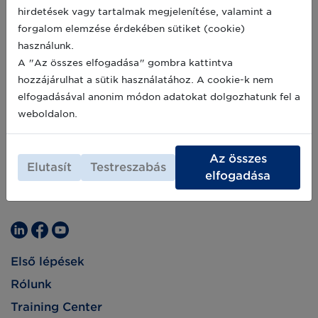
szinten a McKinsey által végzett kutatás
2020-05-22
hirdetések vagy tartalmak megjelenítése, valamint a
szerint.
forgalom elemzése érdekében sütiket (cookie)
használunk.
A "Az összes elfogadása" gombra kattintva
hozzájárulhat a sütik használatához. A cookie-k nem
elfogadásával anonim módon adatokat dolgozhatunk fel a
weboldalon.
Az összes
Elutasít
Testreszabás
elfogadása
Első lépések
Rólunk
Training Center