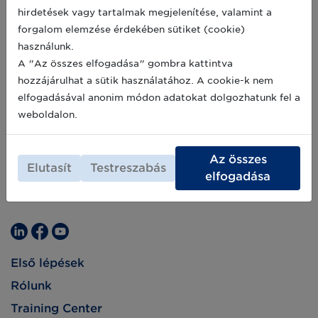
átállásának és precíziós fejlesztésének
2021-07-06
hirdetések vagy tartalmak megjelenítése, valamint a
támogatására. A termelőknek lehetőségük
forgalom elemzése érdekében sütiket (cookie)
nyílik az erő, betakarító- és munkagépek,
mellett infokommunikációs eszközök
használunk.
beszerzésére, számítógépes szoftverek
A "Az összes elfogadása" gombra kattintva
megvásárlására vagy kifejlesztésére, valamint
hozzájárulhat a sütik használatához. A cookie-k nem
szabadalmak, licencek, szerzői jogok és
védjegyek vagy eljárások meg szerzésére is. A
elfogadásával anonim módon adatokat dolgozhatunk fel a
pályázat támogatja a precíziós gazdálkodásra
weboldalon.
történő átálláshoz kapcsolódó képzéseket és
oktatásokat is.
Az összes
Elutasít
Testreszabás
elfogadása
Első lépések
Rólunk
Training Center