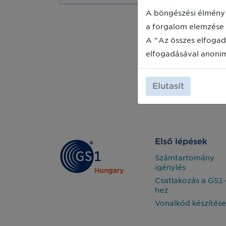
csoda, hiszen a szolgáltatás
egyedülálló és nem csak az évente
A böngészési élmény 
történő megújítás adminisztrációs
a forgalom elemzése 
terhei csökkenthetők általa, de ezzel a
lehetőséggel költséget is
A "Az összes elfogad
megtakaríthatnak partnereink.
elfogadásával anoni
Elutasít
Első lépések
Számtartomány
igénylés
Csatlakozás a GS1-
hez
Vonalkód készítése