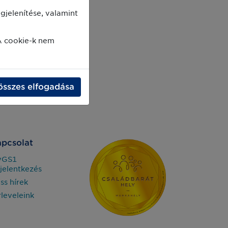
jelenítése, valamint
A cookie-k nem
összes elfogadása
pcsolat
yGS1
jelentkezés
iss hírek
rleveleink