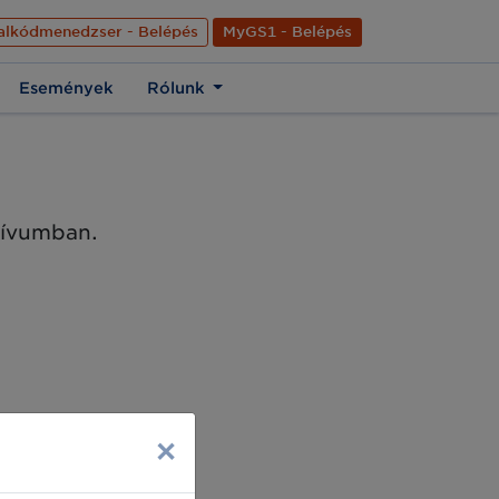
nyelve
Hírek
Kapcsolat
Rólunk
EN
alkódmenedzser - Belépés
MyGS1 - Belépés
Események
Rólunk
chívumban.
×