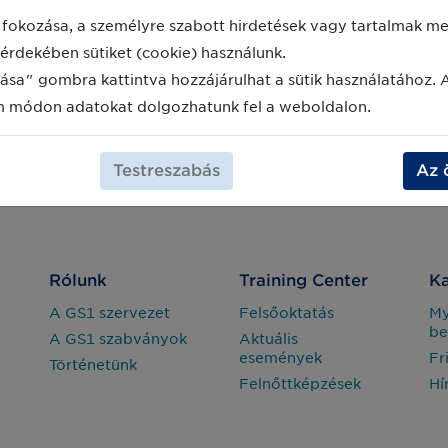
minősítésében a GLEIF adatminőségi
szintskálán. Augusztusban az
fokozása, a személyre szabott hirdetések vagy tartalmak meg
elérhető legjobb osztályzatot - a
érdekében sütiket (cookie) használunk.
maximális 3.00 értéket - kapta meg.
ása" gombra kattintva hozzájárulhat a sütik használatához. 
m módon adatokat dolgozhatunk fel a weboldalon.
Testreszabás
Az 
Rólunk
Training Center
Ka
A GS1 szervezet
Felsőoktatás
M
be
A GS1 szabványok
Aktuális
események
Fr
Történetünk
Felnőttképzések
Hí