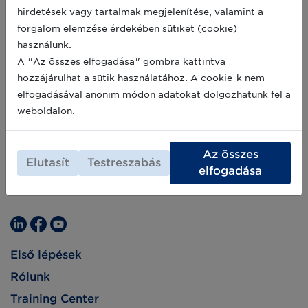
Felhasználói Csoport „Orvostechnikai
hirdetések vagy tartalmak megjelenítése, valamint a
eszközök és az IVD termékek egységes
2019-10-24
forgalom elemzése érdekében sütiket (cookie)
azonosítása és jelölése” munkacsoportjának
soron következő találkozóira.
használunk.
A "Az összes elfogadása" gombra kattintva
hozzájárulhat a sütik használatához. A cookie-k nem
elfogadásával anonim módon adatokat dolgozhatunk fel a
weboldalon.
Az összes
Elutasít
Testreszabás
elfogadása
Első lépések
Rólunk
Training Center