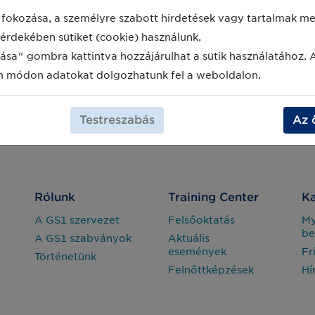
fokozása, a személyre szabott hirdetések vagy tartalmak meg
érdekében sütiket (cookie) használunk.
ása" gombra kattintva hozzájárulhat a sütik használatához. 
m módon adatokat dolgozhatunk fel a weboldalon.
Testreszabás
Az 
Rólunk
Training Center
Ka
A GS1 szervezet
Felsőoktatás
M
be
A GS1 szabványok
Aktuális
események
Fr
Történetünk
Felnőttképzések
Hí