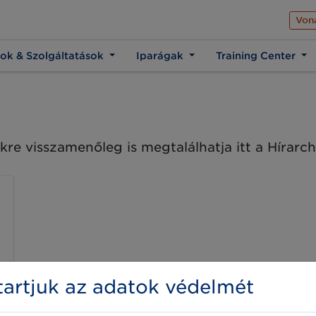
Az üzleti élet közös 
Von
ok & Szolgáltatások
Iparágak
Training Center
kre visszamenőleg is megtalálhatja itt a Hírar
artjuk az adatok védelmét