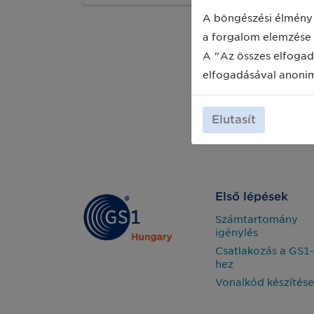
Location Number – Globális
helyazonosító szám) is rendelkezniük
A böngészési élmény 
kell.
a forgalom elemzése 
A "Az összes elfogad
elfogadásával anoni
Elutasít
Első lépések
Számtartomány
igénylés
Csatlakozás a GS1-
hez
Vonalkód készítése