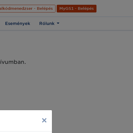
nyelve
Hírek
Kapcsolat
Rólunk
EN
alkódmenedzser - Belépés
MyGS1 - Belépés
Események
Rólunk
chívumban.
×