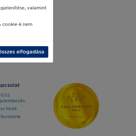
jelenítése, valamint
A cookie-k nem
összes elfogadása
pcsolat
yGS1
jelentkezés
iss hírek
rleveleink