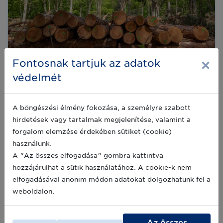
×
Fontosnak tartjuk az adatok
védelmét
EU Erdőirtási Rendelet: a GS1 globális
szervezet munkacsoportot indít az
érintetteknek
A böngészési élmény fokozása, a személyre szabott
Az Európai Uniós Erdőirtási Rendelet (EUDR)
hirdetések vagy tartalmak megjelenítése, valamint a
szigorú szabályozási követelményeket
forgalom elemzése érdekében sütiket (cookie)
fogalmaz meg a fenntarthatóság és
környezetvédelem érdekében, amely
használunk.
világszerte számos vállalkozást érint. Az
2025-04-11
A "Az összes elfogadása" gombra kattintva
erdőirtásmentes termékekről szóló rendelet
hozzájárulhat a sütik használatához. A cookie-k nem
(EUDR), 2025 decemberében lép hatályba és
elfogadásával anonim módon adatokat dolgozhatunk fel a
adatalapú jelentéstételt ír elő annak
biztosítására, hogy az EU piacára belépő
weboldalon.
Megjelent a GS1 szabványszervezet
termékek erdőirtásmentesek legyenek.
Éves Jelentése
Az összes