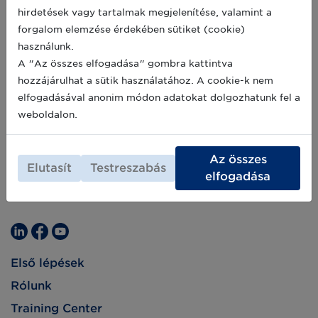
adott termék színének és méretének
2020-07-21
hirdetések vagy tartalmak megjelenítése, valamint a
rögzítésére, ezzel is lehetővé téve a hatékony
forgalom elemzése érdekében sütiket (cookie)
adatcserét a kiskereskedelemben.
használunk.
A "Az összes elfogadása" gombra kattintva
hozzájárulhat a sütik használatához. A cookie-k nem
elfogadásával anonim módon adatokat dolgozhatunk fel a
weboldalon.
Az összes
Elutasít
Testreszabás
elfogadása
Első lépések
Rólunk
Training Center