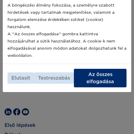
keretében a Google képviselője arról beszélt,
A böngészési élmény fokozása, a személyre szabott
hogy elismerik a GS1 szabványok jelenlegi új
2020-03-24
hirdetések vagy tartalmak megjelenítése, valamint a
fejlesztésű vagy kidolgozás alatt álló azon
megoldásainak szükségességét, melyek
forgalom elemzése érdekében sütiket (cookie)
könnyebbé teszik Google kereséseket és
használunk.
segítenek a teljes körű online vásárlói élmény
A "Az összes elfogadása" gombra kattintva
biztosításában.
hozzájárulhat a sütik használatához. A cookie-k nem
elfogadásával anonim módon adatokat dolgozhatunk fel a
weboldalon.
Az összes
Elutasít
Testreszabás
elfogadása
Első lépések