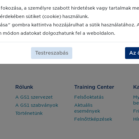
fokozása, a személyre szabott hirdetések vagy tartalmak meg
érdekében sütiket (cookie) használunk.
ása" gombra kattintva hozzájárulhat a sütik használatához. 
m módon adatokat dolgozhatunk fel a weboldalon.
Testreszabás
Az 
Rólunk
Training Center
Ka
A GS1 szervezet
Felsőoktatás
M
be
A GS1 szabványok
Aktuális
események
Fr
Történetünk
Felnőttképzések
Hí