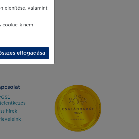
jelenítése, valamint
A cookie-k nem
összes elfogadása
pcsolat
yGS1
jelentkezés
iss hírek
rleveleink