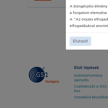
Magyarország legaktuálisabb
tevékenységeiről, a
A böngészési élmény 
szabványalkalmazók érdeklődésére
a forgalom elemzése 
számot tartó projektekről adunk hírt,
A "Az összes elfogad
valamint a gyakorlati
szabványalkalmazást is segítjük
elfogadásával anoni
sikeres és érdekes példákkal.
Elutasít
Első lépések
Számtartomány
igénylés
Csatlakozás a GS1-
hez
Vonalkód készítése