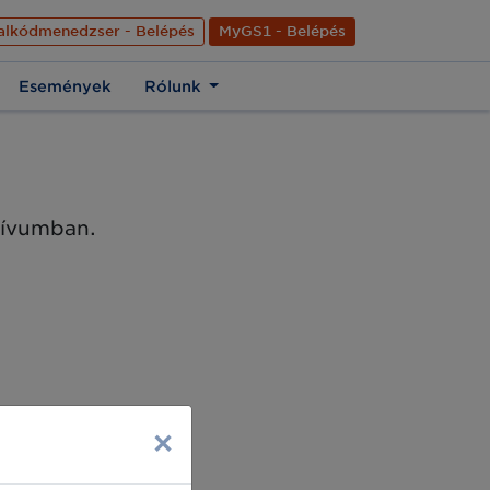
nyelve
Hírek
Kapcsolat
Rólunk
EN
alkódmenedzser - Belépés
MyGS1 - Belépés
Események
Rólunk
chívumban.
×