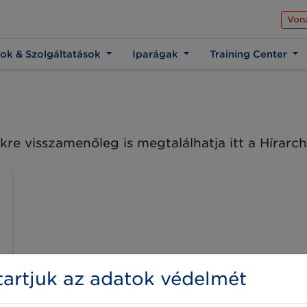
Az üzleti élet közös 
Von
ok & Szolgáltatások
Iparágak
Training Center
kre visszamenőleg is megtalálhatja itt a Hírar
artjuk az adatok védelmét