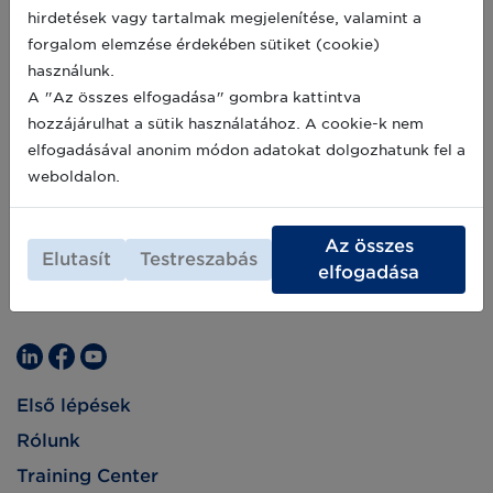
vizsgálták, de emellett az aromák,
2021-07-16
hirdetések vagy tartalmak megjelenítése, valamint a
emulgeálószerek és stabilizátorok jelenlétét is
forgalom elemzése érdekében sütiket (cookie)
szemügyre vették, hiszen még ha ezek nem is
jelentenek nagyobb egészségügyi kockázatot,
használunk.
de jelenlétük a termék minőségére nagyban
A "Az összes elfogadása" gombra kattintva
utal.
hozzájárulhat a sütik használatához. A cookie-k nem
elfogadásával anonim módon adatokat dolgozhatunk fel a
weboldalon.
Az összes
Elutasít
Testreszabás
elfogadása
Első lépések
Rólunk
Training Center