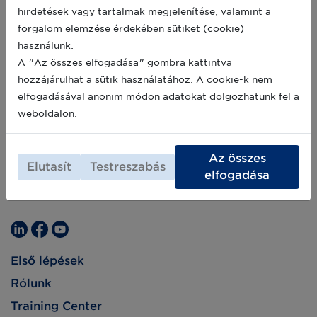
konferenciát szervez 16 izgalmas
hirdetések vagy tartalmak megjelenítése, valamint a
panelbeszélgetéssel, több mint 60, a saját
2021-02-15
forgalom elemzése érdekében sütiket (cookie)
szektorában kiemelkedő előadóval
használunk.
"Menedzserek a Társadalomért - Fókuszban a
Jövő!" címmel.
A "Az összes elfogadása" gombra kattintva
hozzájárulhat a sütik használatához. A cookie-k nem
elfogadásával anonim módon adatokat dolgozhatunk fel a
weboldalon.
Az összes
Elutasít
Testreszabás
elfogadása
Első lépések
Rólunk
Training Center