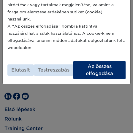
szempontjából. A COVID-19 elleni vakcinák
hirdetések vagy tartalmak megjelenítése, valamint a
globális terjesztéséhez megbízható ellátási
2021-01-22
forgalom elemzése érdekében sütiket (cookie)
láncra van szükség; a biztonságos elosztás, a
használunk.
nyomon követhetőség globális szabványok
használatával biztosítható.
A "Az összes elfogadása" gombra kattintva
hozzájárulhat a sütik használatához. A cookie-k nem
elfogadásával anonim módon adatokat dolgozhatunk fel a
weboldalon.
Az összes
Elutasít
Testreszabás
elfogadása
Első lépések
Rólunk
Training Center