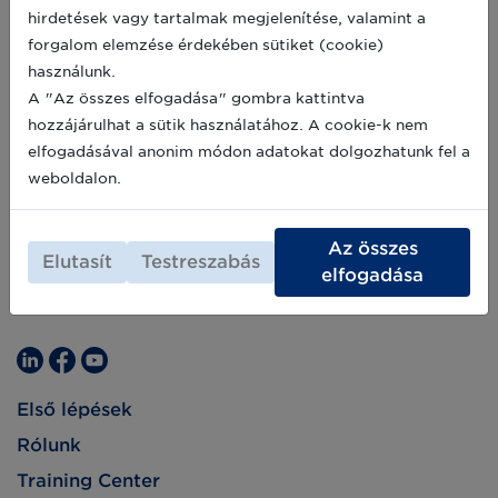
ezzel az iparág hatékonyabb és átláthatóbb
2020-10-13
hirdetések vagy tartalmak megjelenítése, valamint a
működését, olyan előnyök elérése érdekében,
forgalom elemzése érdekében sütiket (cookie)
mint az időmegtakarítás, az automatizálható
üzleti folyamatok, a hatékony
használunk.
anyaggazdálkodás, illetve a felesleges
A "Az összes elfogadása" gombra kattintva
költségek és az esetleges hibás
hozzájárulhat a sütik használatához. A cookie-k nem
megrendelések kiküszöbölése.
elfogadásával anonim módon adatokat dolgozhatunk fel a
weboldalon.
Az összes
Elutasít
Testreszabás
elfogadása
Első lépések
Rólunk
Training Center