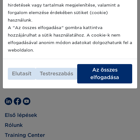
megoldáson alapuló, az élelmiszeripari ellátási
hirdetések vagy tartalmak megjelenítése, valamint a
láncok üzleti tranzakcióit kiszolgáló
2019-07-11
forgalom elemzése érdekében sütiket (cookie)
szolgáltatás kifejlesztésére. A fejlesztés, mely a
használunk.
GS1 szabványokat ötvözi az eDelivery
platformmal és a Blockchain alapú
A "Az összes elfogadása" gombra kattintva
nyilvántartással, támogatást kapott az Európai
hozzájárulhat a sütik használatához. A cookie-k nem
Uniótól.
elfogadásával anonim módon adatokat dolgozhatunk fel a
weboldalon.
Az összes
Elutasít
Testreszabás
elfogadása
Első lépések
Rólunk
Training Center