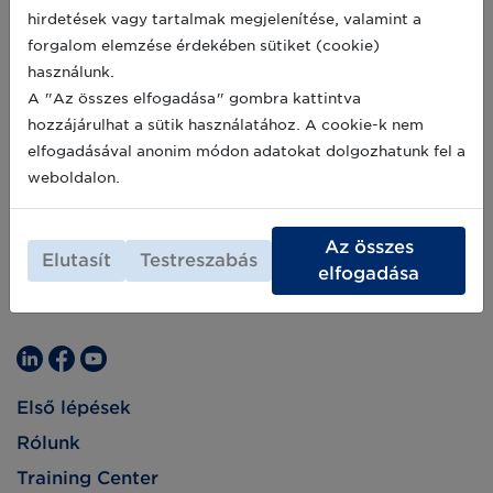
biometrikus fizetés és a QR kódok
2021-11-26
hirdetések vagy tartalmak megjelenítése, valamint a
nagymértékű befektetést igényelnek és
forgalom elemzése érdekében sütiket (cookie)
állítólag ezek jelentik a vásárlói ügyfélélmény
jövőjét. De vajon az ügyfelek csakugyan
használunk.
vágynak ezekre az új technológiákra
A "Az összes elfogadása" gombra kattintva
vásárlásaik során?
hozzájárulhat a sütik használatához. A cookie-k nem
elfogadásával anonim módon adatokat dolgozhatunk fel a
weboldalon.
Az összes
Elutasít
Testreszabás
elfogadása
Első lépések
Rólunk
Training Center