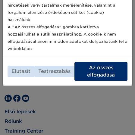
Nyomonkövetési Platform 2019 májusában
2019-05-12
hirdetések vagy tartalmak megjelenítése, valamint a
induló munkacsoportjaihoz való csatlakozásra.
forgalom elemzése érdekében sütiket (cookie)
használunk.
A "Az összes elfogadása" gombra kattintva
hozzájárulhat a sütik használatához. A cookie-k nem
elfogadásával anonim módon adatokat dolgozhatunk fel a
weboldalon.
Az összes
Elutasít
Testreszabás
elfogadása
Első lépések
Rólunk
Training Center