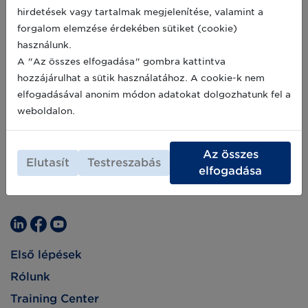
azonosítása érdekében, amellyel immár
2022-01-31
hirdetések vagy tartalmak megjelenítése, valamint a
sikeresen tudja nyomon követni a termékeit az
forgalom elemzése érdekében sütiket (cookie)
ellátási láncban – az ásványvizet adó kúttól
egészen a szupermarketekig.
használunk.
A "Az összes elfogadása" gombra kattintva
hozzájárulhat a sütik használatához. A cookie-k nem
elfogadásával anonim módon adatokat dolgozhatunk fel a
weboldalon.
Az összes
Elutasít
Testreszabás
elfogadása
Első lépések
Rólunk
Training Center