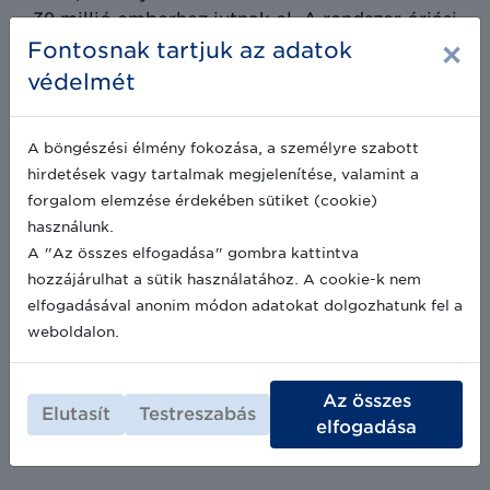
30 millió emberhez jutnak el. A rendszer óriási
×
mennyiségű állat nyomon követését végzi
Fontosnak tartjuk az adatok
heti hét napon keresztül a tenyésztőktől a
védelmét
vágóhidakon és nagykereskedelmi piacokon
át a kiskereskedelemig.
A böngészési élmény fokozása, a személyre szabott
hirdetések vagy tartalmak megjelenítése, valamint a
forgalom elemzése érdekében sütiket (cookie)
használunk.
A "Az összes elfogadása" gombra kattintva
hozzájárulhat a sütik használatához. A cookie-k nem
elfogadásával anonim módon adatokat dolgozhatunk fel a
weboldalon.
Az összes
Elutasít
Testreszabás
elfogadása