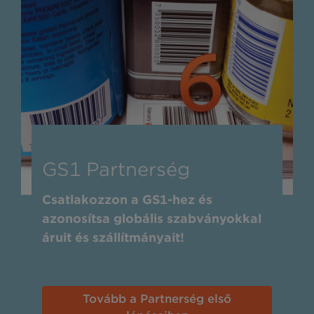
GS1 Partnerség
Csatlakozzon a GS1-hez és
azonosítsa globális szabványokkal
áruit és szállítmányait!
Tovább a Partnerség első