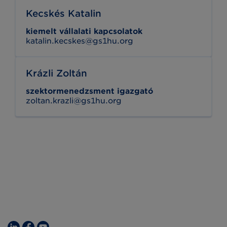
Kecskés Katalin
kiemelt vállalati kapcsolatok
katalin.kecskes@gs1hu.org
Krázli Zoltán
szektormenedzsment igazgató
zoltan.krazli@gs1hu.org