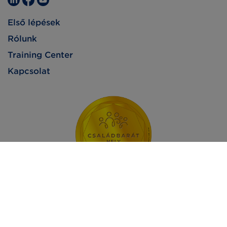
Első lépések
Rólunk
Training Center
Kapcsolat
Impresszum
Adatvédelem
Jogi nyilatkozat