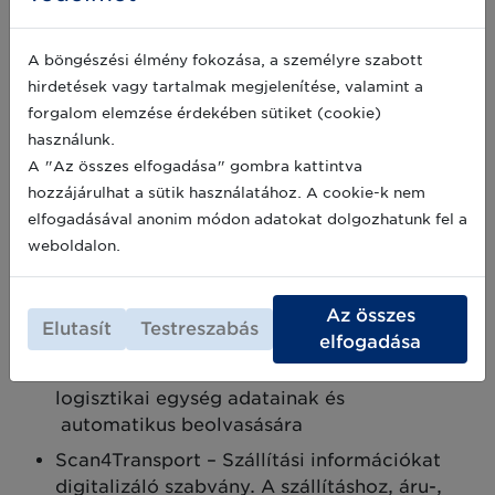
GLN - Globális helyazonosítószám; a
szállítást-, fuvarozást- és kézbesítést végző
szervezet, valamint a felvételi-, átrakási és
A böngészési élmény fokozása, a személyre szabott
leadásipontok, telephelyek- és
hirdetések vagy tartalmak megjelenítése, valamint a
célállomások fizikai helyének és az
forgalom elemzése érdekében sütiket (cookie)
elektronikus adatküldő és fogadó digitális
használunk.
pontok azonosítására
A "Az összes elfogadása" gombra kattintva
hozzájárulhat a sütik használatához. A cookie-k nem
Szállítmány és küldeményazonosító
elfogadásával anonim módon adatokat dolgozhatunk fel a
számok [GSIN, GCIN]; egy vevőnek menő
weboldalon.
összes logisztikai egység, és az egy
szállítóeszközön, akár több vevőnek menő
konszignációs küldemény azonosítására
Az összes
Elutasít
Testreszabás
elfogadása
GS1 logisztikai címke – A vonalkóddal, 2D
kóddal, GS1 EPC RFID címkével jelölt
logisztikai egység adatainak és
automatikus beolvasására
Scan4Transport – Szállítási információkat
digitalizáló szabvány. A szállításhoz, áru-,