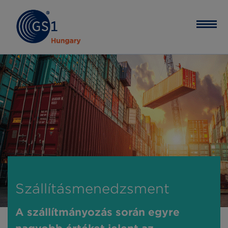
Szállításmenedzsment
A szállítmányozás során egyre