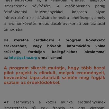
intézményekben is, a témában érintett hallgatók
ismereteinek bővítésére. A későbbiekben pedig
felsőoktatási intézményekkel közösen olyan
infrastruktúra kialakítására keresik a lehetőséget, amely
a nyomonkövetési megoldások gyakorlati bemutatását
támogatja.
Ha szeretne csatlakozni a program következő
szakaszához, vagy bővebb információra volna
szüksége, forduljon kollégáinkhoz bizalommal
az
info@gs1hu.org
e-mail címen!
A program sikerét mutatja, hogy több hazai
pilot projekt is elindult, melyek eredményeit,
bevezetési tapasztalatait szintén meg fogják
osztani az érdeklődőkkel.
Az eseményen a közös munka eredményeinek
ismertetésén túl egy francia és egy vietnámi