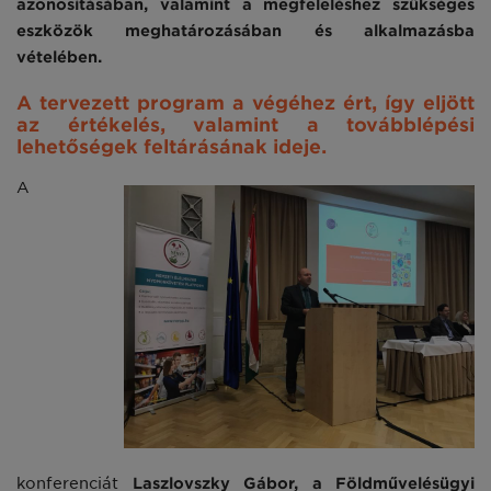
azonosításában, valamint a megfeleléshez szükséges
eszközök meghatározásában és alkalmazásba
vételében.
A tervezett program a végéhez ért, így eljött
az értékelés, valamint a továbblépési
lehetőségek feltárásának ideje.
A
konferenciát
Laszlovszky Gábor, a Földművelésügyi