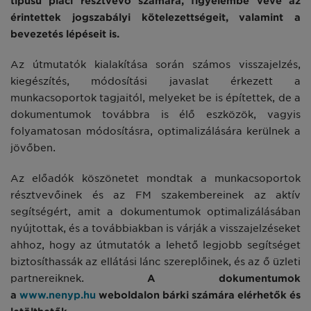
típusú piaci résztvevő számára, figyelembe véve az
érintettek jogszabályi kötelezettségeit, valamint a
bevezetés lépéseit is.
Az útmutatók kialakítása során számos visszajelzés,
kiegészítés, módosítási javaslat érkezett a
munkacsoportok tagjaitól, melyeket be is építettek, de a
dokumentumok továbbra is élő eszközök, vagyis
folyamatosan módosításra, optimalizálására kerülnek a
jövőben.
Az előadók köszönetet mondtak a munkacsoportok
résztvevőinek és az FM szakembereinek az aktív
segítségért, amit a dokumentumok optimalizálásában
nyújtottak, és a továbbiakban is várják a visszajelzéseket
ahhoz, hogy az útmutatók a lehető legjobb segítséget
biztosíthassák az ellátási lánc szereplőinek, és az ő üzleti
partnereiknek.
A dokumentumok
a
www.nenyp.hu
weboldalon bárki számára elérhetők és