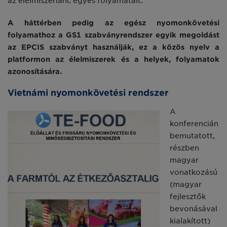
az élelmiszerlánc egyes folyamatait.
A háttérben pedig az egész nyomonkövetési
folyamathoz a GS1 szabványrendszer egyik megoldást
az EPCIS szabványt használják, ez a közös nyelv a
platformon az élelmiszerek és a helyek, folyamatok
azonosítására.
Vietnámi nyomonkövetési rendszer
A
konferencián
bemutatott,
részben
magyar
vonatkozású
(magyar
fejlesztők
bevonásával
kialakított)