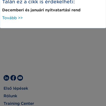
Talán ez a cikk is érdekelheti:
Decemberi és januári nyitvatartási rend
Tovább >>
Első lépések
Rólunk
Training Center