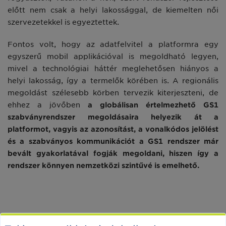
előtt nem csak a helyi lakossággal, de kiemelten női
szervezetekkel is egyeztettek.
Fontos volt, hogy az adatfelvitel a platformra egy
egyszerű mobil applikációval is megoldható legyen,
mivel a technológiai háttér meglehetősen hiányos a
helyi lakosság, így a termelők körében is. A regionális
megoldást szélesebb körben tervezik kiterjeszteni, de
ehhez a jövőben
a globálisan értelmezhető GS1
szabványrendszer megoldásaira helyezik át a
platformot, vagyis az azonosítást, a vonalkódos jelölést
és a szabványos kommunikációt a GS1 rendszer már
bevált gyakorlatával fogják megoldani, hiszen így a
rendszer könnyen nemzetközi szintűvé is emelhető.