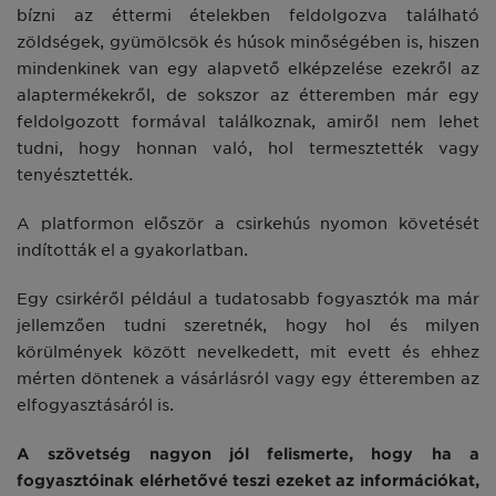
bízni az éttermi ételekben feldolgozva található
zöldségek, gyümölcsök és húsok minőségében is, hiszen
mindenkinek van egy alapvető elképzelése ezekről az
alaptermékekről, de sokszor az étteremben már egy
feldolgozott formával találkoznak, amiről nem lehet
tudni, hogy honnan való, hol termesztették vagy
tenyésztették.
A platformon először a csirkehús nyomon követését
indították el a gyakorlatban.
Egy csirkéről például a tudatosabb fogyasztók ma már
jellemzően tudni szeretnék, hogy hol és milyen
körülmények között nevelkedett, mit evett és ehhez
mérten döntenek a vásárlásról vagy egy étteremben az
elfogyasztásáról is.
A szövetség nagyon jól felismerte, hogy ha a
fogyasztóinak elérhetővé teszi ezeket az információkat,