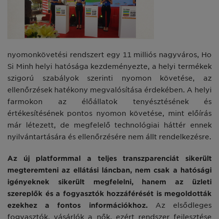
nyomonkövetési rendszert egy 11 milliós nagyváros, Ho
Si Minh helyi hatósága kezdeményezte, a helyi termékek
szigorú szabályok szerinti nyomon követése, az
ellenőrzések hatékony megvalósítása érdekében. A helyi
farmokon az élőállatok tenyésztésének és
értékesítésének pontos nyomon követése, mint előírás
már létezett, de megfelelő technológiai háttér ennek
nyilvántartására és ellenőrzésére nem állt rendelkezésre.
Az új platformmal a teljes transzparenciát sikerült
megteremteni az ellátási láncban, nem csak a hatósági
igényeknek sikerült megfelelni, hanem az üzleti
szereplők és a fogyasztók hozzáférését is megoldották
ezekhez a fontos információkhoz.
Az elsődleges
fogyasztók, vásárlók a nők, ezért rendszer fejlesztése