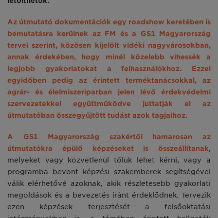
letölthetők.
Az útmutató dokumentációk egy roadshow keretében is
bemutatásra kerülnek az FM és a GS1 Magyarország
tervei szerint, közösen kijelölt vidéki nagyvárosokban,
annak érdekében, hogy minél közelebb vihessék a
legjobb gyakorlatokat a felhasználókhoz. Ezzel
egyidőben pedig az érintett terméktanácsokkal, az
agrár- és élelmiszeriparban jelen lévő érdekvédelmi
szervezetekkel együttműködve juttatják el az
útmutatóban összegyűjtött tudást azok tagjaihoz.
A GS1 Magyarország szakértői hamarosan az
útmutatókra épülő képzéseket is összeállítanak
,
melyeket vagy közvetlenül tőlük lehet kérni, vagy a
programba bevont képzési szakemberek segítségével
válik elérhetővé azoknak, akik részletesebb gyakorlati
megoldások és a bevezetés iránt érdeklődnek. Tervezik
ezen képzések terjesztését a felsőoktatási