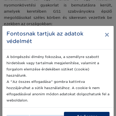
nyomonkövetési gyakorlat is bemutatásra került,
amelyek keretében GS1 szabványokra épülő
megoldásokat széles körben és sikeresen vezettek be
ezekben az országokban:
×
Fontosnak tartjuk az adatok
Francia projekt
védelmét
A GS1 Franciaország kollégája előadásában azt mutatta
be, hogy egy nagy helyi mezőgazdasági szövetkezet
hogyan építette ki a nyomonkövetési megoldást a
A böngészési élmény fokozása, a személyre szabott
tagjainak a GS1 segítségével.
hirdetések vagy tartalmak megjelenítése, valamint a
forgalom elemzése érdekében sütiket (cookie)
A TERRENA egy mezőgazdasági vállalkozásokat
használunk.
tömörítő szövetkezet, mely tavaly digitalizálta a
A "Az összes elfogadása" gombra kattintva
termelési információit, hogy azokat a fogyasztók is
hozzájárulhat a sütik használatához. A cookie-k nem
kényelmesen elérhessék. A GS1-el közösen indított
elfogadásával anonim módon adatokat dolgozhatunk fel a
projektben nem csak egy útmutató készült a legjobb
weboldalon.
gyakorlatokkal, hanem ezt követően azt is kérték a
szövetkezeti tagok, hogy fejlesztésre kerüljön egy