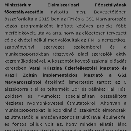
Minisztérium Élelmiszeripari Főosztályának
főosztályvezetője
nyitotta meg. Bevezetőjében
összefoglalta a 2015-ben az FM és a GS1 Magyarország
közös programjaként indított kétéves projekt főbb
mérföldköveit, utalva arra, hogy az előzetesen tervezett
célok kivétel nélkül megvalósultak az FM, a nemzetközi
szabványügyi szervezet szakemberei és a
munkacsoportokban résztvevő piaci szereplők aktív
közreműködésével. A köszöntőt követő szakmai előadás
keretében
Vatai Krisztina üzletfejlesztési igazgató és
Krázli Zoltán implementációs igazgató
a GS1
Magyarországtól
áttekintő ismertetést tartott az 5
alszektorra (Tej és tejtermék; Bor és pálinka; Hal; Hús;
Zöldség és gyümölcs) specializáltan összeállított
részletes nyomonkövetési útmutatókról. Ahogyan a
munkacsoportokat is koordináló szakértők elmondták,
az útmutatók jellemzően azonos struktúrával épülnek fel
és fontos céljuk volt az, hogy minden ellátási lánc