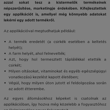
azzal sokat tesz a kistermelők termékeinek
népszerűsítése, marketingje érdekében. Kifejlesztettek
egy applikációt is, amellyel még könnyebb adatokat
lekérni egy adott termékről.
Az applikációval megtudhatjuk például:
A termék eredetét (a csirkék esetében a keltetés
helyét);
A farm helyét, ahol felnevelték;
Azt, hogy hol termesztett táplálékkal etették a
csirkét;
Milyen oltásokat, vitaminokat és egyéb egészségügyi
vonatkozású kezelést kapott életében;
Végül, hogy milyen úton jutott el feldolgozása során
az adott étterembe.
Az egyes állomásokhoz képeket is csatolnak az
applikációban, így hozva még közelebb a fogyasztóhoz