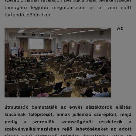
szereplő hamar rátaláljon bennük a saját tevékenységét
támogató legjobb megoldásokra, és a szem előtt
tartandó előírásokra.
Az
útmutatók bemutatják az egyes alszektorok ellátási
láncainak felépítését, annak jellemző szereplőit, majd
pedig a szereplők szemszögéből részletezik a
szabványalkalmazásban rejlő lehetőségeket az adott