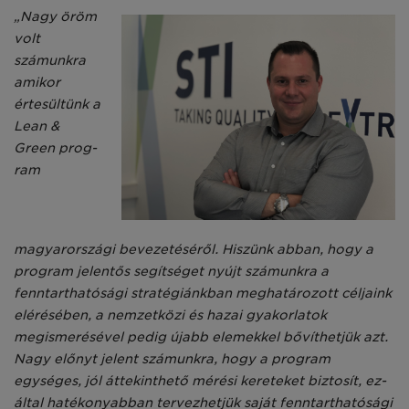
„Nagy öröm
volt
számunkra
amikor
értesültünk a
Lean &
Green prog­
ram
magyarországi bevezetéséről. Hiszünk abban, hogy a
program je­lentős segítséget nyújt számunkra a
fenntarthatósági stratégiánkban meghatározott céljaink
elérésében, a nemzetközi és hazai gyakorla­tok
megismerésével pedig újabb elemekkel bővíthetjük azt.
Nagy előnyt jelent számunkra, hogy a program
egységes, jól áttekinthe­tő mérési kereteket biztosít, ez­
által hatékonyabban tervezhetjük saját fenntarthatósági