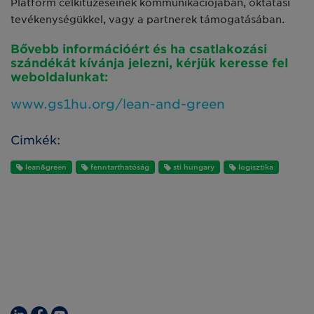
Platform célkitűzéseinek kommunikációjában, oktatási
tevékenységükkel, vagy a partnerek támogatásában.
Bővebb információért és ha csatla­kozási
szándékát kívánja jelezni, kér­jük keresse fel
weboldalunkat:
www.gs1hu.org/lean-and-green
Cimkék:
lean&green
fenntarthatóság
sti hungary
logisztika