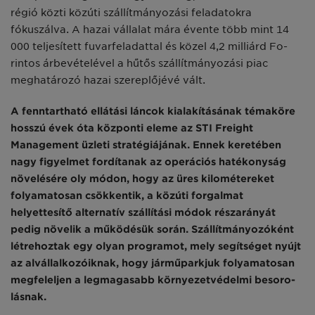
régió közti közúti szállít­mányozási feladatokra
fókuszálva. A hazai vállalat mára évente több mint 14
000 teljesített fuvarfel­adattal és közel 4,2 milliárd Fo­
rintos árbevételével a hűtős szál­lítmányozási piac
meghatározó hazai szereplőjévé vált.
A fenntartható ellátási láncok ki­alakításának témaköre
hosszú évek óta központi eleme az STI Freight
Management üzleti stratégiájának. Ennek keretében
nagy figyelmet fordítanak az operációs hatékony­ság
növelésére oly módon, hogy az üres kilométereket
folyamato­san csökkentik, a közúti forgalmat
helyettesítő alternatív szállítási módok részarányát
pedig növelik a működésük során. Szállítmányo­zóként
létrehoztak egy olyan prog­ramot, mely segítséget nyújt
az al­vállalkozóiknak, hogy járműparkjuk folyamatosan
megfeleljen a legma­gasabb környezetvédelmi besoro­
lásnak.