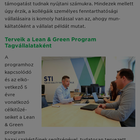
támogatást tudnak nyújtani számukra. Mindezek mellett
úgy érzik, a kollégáik szemé­lyes fenntarthatósági
vállalásaira is komoly hatással van az, ahogy mun­
káltatóként a vállalat példát mutat.
Terveik a Lean & Green Program
Tagvállalataként
A
programhoz
kapcsolódó
és az elkö­
vetkező 5
évre
vonatkozó
célkitűzé­
seiket a Lean
& Green
program
hazai szakértőinek segítségével, tudatosan tervezett