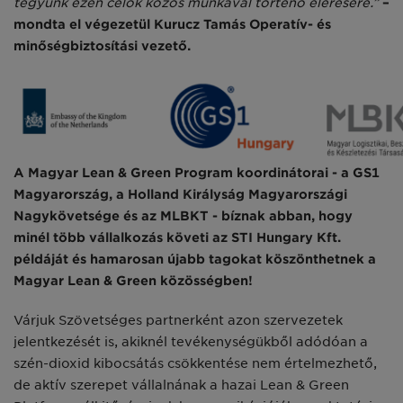
tegyünk ezen célok közös munkával történő elérésére.”
–
mond­ta el végezetül Kurucz Tamás Opera­tív- és
minőségbiztosítási vezető.
A Magyar Lean & Green Program ko­ordinátorai - a GS1
Magyarország, a Holland Királyság Magyarországi
Nagykövetsége és az MLBKT - bíznak abban, hogy
minél több vállalkozás követi az STI Hungary Kft.
példáját és hamarosan újabb tagokat köszönt­hetnek a
Magyar Lean & Green közös­ségben!
Várjuk Szövetséges partnerként azon szervezetek
jelentkezését is, akiknél tevékenységükből adódóan a
szén-dioxid kibocsátás csökkentése nem értelmezhető,
de aktív szerepet vállal­nának a hazai Lean & Green