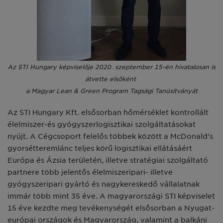
Az STI Hungary képviselője 2020. szeptember 15-én
hivatalosan is
átvette elsőként
a Magyar Lean & Green Program Tagsági Tanúsítványát
Az STI Hungary Kft. elsősorban hőmérséklet kontrollált
élelmiszer-és gyógyszerlogisztikai szolgálta­tásokat
nyújt. A Cégcsoport fe­lelős többek között a McDonald’s
gyorsétteremlánc teljes körű lo­gisztikai ellátásáért
Európa és Ázsia területén, illetve stratégiai szolgáltató
partnere több jelentős élelmiszeripari- illetve
gyógyszer­ipari gyártó és nagykereskedő vál­lalatnak
immár több mint 35 éve. A magyarországi STI képviselet
15 éve kezdte meg tevékenységét elsősorban a Nyugat-
európai or­szágok és Magyarország, valamint a balkáni