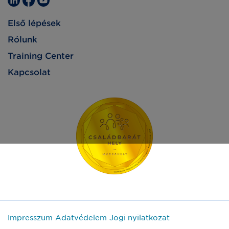
Első lépések
Rólunk
Training Center
Kapcsolat
Impresszum
Adatvédelem
Jogi nyilatkozat