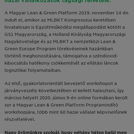
hazai vállalkozások tagsági felvétele.
A Magyar Lean & Green Platform 2019. november 14-én
indult el, amikor az MLBKT Kongresszus ke­retében
hivatalosan is Együttmű­ködési megállapodást kötött a
GS1 Magyarország, a Holland Királyság Magyarországi
Nagykövetsége és az MLBKT a nemzetközi Lean &
Green Europe Program törekvéseinek ha­zánkban
történő meghonosítására, támogatva a széndioxid-
kibocsátás hatékony csökkentését az ellátási láncok
logisztikai folyamataiban.
Az első, gyakorlatorientált beve­zető workshopot a
járványveszély következtében el kellett halaszta­ni, így
március helyett 2020. júni­us 9-én online formában került
sor a Magyar Lean & Green Platform Programindító
workshopjára, több mint 60 hazai vállalat képviselőinek
részvételével.
Nagy örömünkre szolgál, hogy né­hány héten belül meg