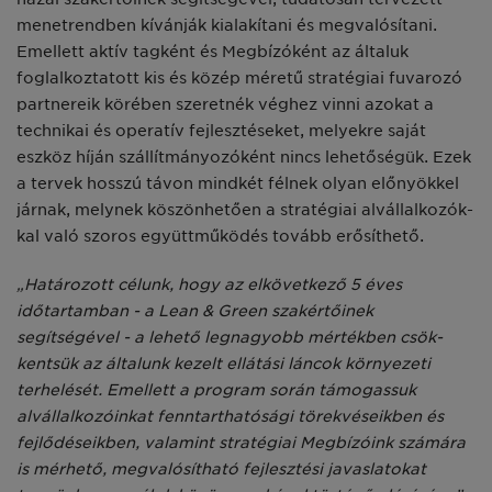
menetrendben kívánják ki­alakítani és megvalósítani.
Emellett aktív tagként és Megbízóként az álta­luk
foglalkoztatott kis és közép mére­tű stratégiai fuvarozó
partnereik kö­rében szeretnék véghez vinni azokat a
technikai és operatív fejlesztéseket, melyekre saját
eszköz híján szállítmá­nyozóként nincs lehetőségük. Ezek
a tervek hosszú távon mindkét félnek olyan előnyökkel
járnak, melynek kö­szönhetően a stratégiai alvállalkozók­
kal való szoros együttműködés to­vább erősíthető.
„Határozott célunk, hogy az elkövet­kező 5 éves
időtartamban - a Lean & Green szakértőinek
segítségével - a lehető legnagyobb mértékben csök­
kentsük az általunk kezelt ellátási lán­cok környezeti
terhelését. Emellett a program során támogassuk
alvállal­kozóinkat fenntarthatósági törekvé­seikben és
fejlődéseikben, valamint stratégiai Megbízóink számára
is mér­hető, megvalósítható fejlesztési ja­vaslatokat