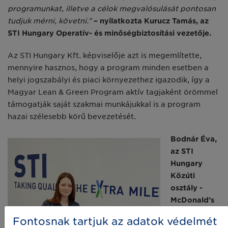
programun­kat, illetve a célok megvalósulását pontosan
tudjuk mérni, követni.”
– nyilatkozta Kurucz Tamás, az
STI Hungary Operatív- és minőségbiz­tosítási vezetője.
Az STI Hungary Kft. képviselő­je azt is megemlítette,
mennyire hasznos, hogy a program minden esetben a
helyi jogszabályi és pi­aci környezethez igazodik, így a
Magyar Lean & Green Program aktív tagjaként örömmel
támogat­ják saját szakmai munkájukkal is a program
hazai szélesebb körű be­vezetését.
Bodnár Éva,
az STI
Hungary
Közúti
osztály -
McDonald’s
Fontosnak tartjuk az adatok védelmét