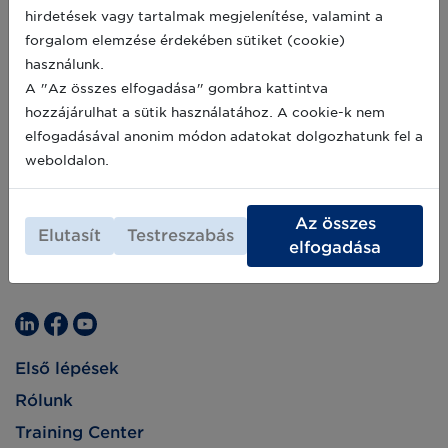
Archív hírek >>
cikkünkből!
hirdetések vagy tartalmak megjelenítése, valamint a
forgalom elemzése érdekében sütiket (cookie)
használunk.
A "Az összes elfogadása" gombra kattintva
hozzájárulhat a sütik használatához. A cookie-k nem
elfogadásával anonim módon adatokat dolgozhatunk fel a
weboldalon.
Az összes
Elutasít
Testreszabás
elfogadása
Első lépések
Rólunk
Training Center