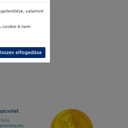
jelenítése, valamint
A cookie-k nem
összes elfogadása
pcsolat
yGS1
jelentkezés