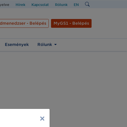
nyelve
Hírek
Kapcsolat
Rólunk
EN
dmenedzser - Belépés
MyGS1 - Belépés
Események
Rólunk
×