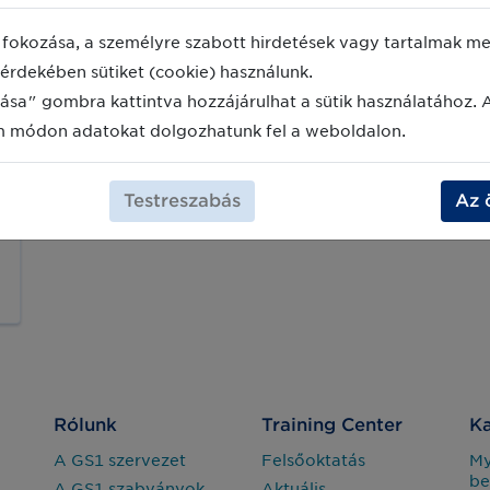
fokozása, a személyre szabott hirdetések vagy tartalmak meg
érdekében sütiket (cookie) használunk.
ása" gombra kattintva hozzájárulhat a sütik használatához. 
m módon adatokat dolgozhatunk fel a weboldalon.
Testreszabás
Az 
Rólunk
Training Center
Ka
A GS1 szervezet
Felsőoktatás
M
be
A GS1 szabványok
Aktuális