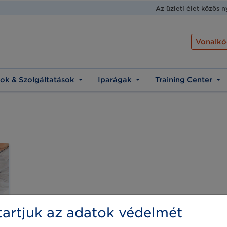
Az üzleti élet közös 
Vonalkó
ok & Szolgáltatások
Iparágak
Training Center
artjuk az adatok védelmét