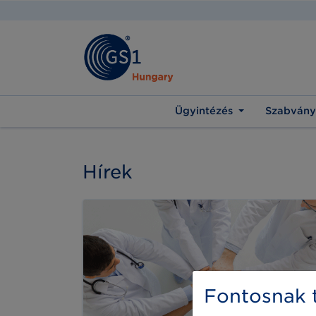
Ügyintézés
Szabvány
Hírek
Fontosnak t