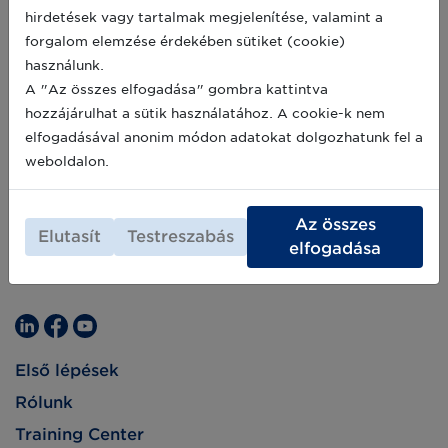
Archív hírek >>
cél, de fontos küldetés is. Köszöntjük
hirdetések vagy tartalmak megjelenítése, valamint a
programunk új tagját, a GLI Solutions Kft-t.
forgalom elemzése érdekében sütiket (cookie)
használunk.
A "Az összes elfogadása" gombra kattintva
hozzájárulhat a sütik használatához. A cookie-k nem
elfogadásával anonim módon adatokat dolgozhatunk fel a
weboldalon.
Az összes
Elutasít
Testreszabás
elfogadása
Első lépések
Rólunk
Training Center