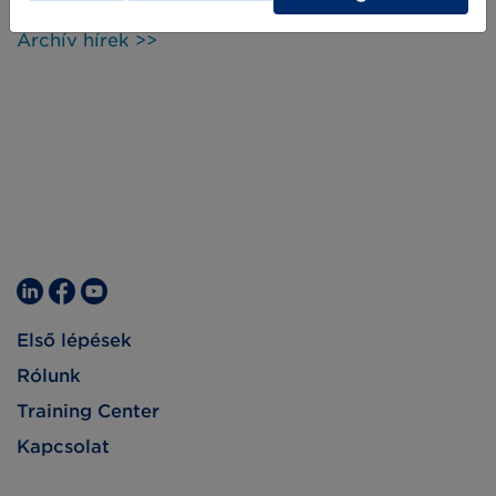
már használatban lévő nyílt és nemzetközi
termékadat szabványok segítségével.
Archív hírek >>
Első lépések
Rólunk
Training Center
Kapcsolat