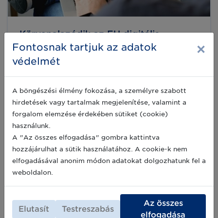
Körvonalazódik az EU digitális
×
termékútlevél koncepciója
Fontosnak tartjuk az adatok
A GS1 Európa felhívást intézett a GS1
védelmét
közössége és az európai tagszervezetek felé
az Európai Unió digitális termék útlevél
koncepciójának megismertetésére az „EU
A böngészési élmény fokozása, a személyre szabott
Digital Product Passport Revealed: Time to
2023-02-22
hirdetések vagy tartalmak megjelenítése, valamint a
act!” című írásában. Az alábbiakban ebből
olvashatnak.
forgalom elemzése érdekében sütiket (cookie)
használunk.
A "Az összes elfogadása" gombra kattintva
Közös kezdeményezés az EU digitális
hozzájárulhat a sütik használatához. A cookie-k nem
termékútlevél bevezetésére
elfogadásával anonim módon adatokat dolgozhatunk fel a
Az EuroCommerce és a GS1 in Europe nyílt,
weboldalon.
befogadó és decentralizált EU Digitális
termékútlevél bevezetését szorgalmazza,
amely által a vállalatok és a fogyasztók is
Az összes
környezetbarát és fenntarthatóbb
2022-02-25
Elutasít
Testreszabás
választásokkal és befektetésekkel élhetnek, a
elfogadása