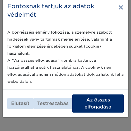
×
Fontosnak tartjuk az adatok
védelmét
A böngészési élmény fokozása, a személyre szabott
hirdetések vagy tartalmak megjelenítése, valamint a
A biztonságos és kellemes vásárlási
élményt biztosító megoldások
forgalom elemzése érdekében sütiket (cookie)
használunk.
A sikeres értékesítés érdekében
A "Az összes elfogadása" gombra kattintva
kulcsfontosságú a vásárlói elégedettség
megértése, ez ugyanis előfeltétele annak, hogy
hozzájárulhat a sütik használatához. A cookie-k nem
kielégítő vásárlási élményt tudjunk nyújtani
elfogadásával anonim módon adatokat dolgozhatunk fel a
ügyfeleinknek. Ha rendelkezünk ezekkel az
2023-06-12
weboldalon.
információkkal, ha naprakész visszajelzéseink
vannak a platformunkkal kapcsolatban,
lehetőségünk van rá, hogy olyan
Archív hírek >>
Az összes
módosításokat hajtsunk végre, amelyekkel
Elutasít
Testreszabás
kiiktathatjuk ezeket a hiányosságokat és olyan
elfogadása
vásárlói élményt nyújthatunk, amivel
elérhetjük, hogy a vásárlók visszatérjenek az
oldalra. Erről szól partnerünk, az easySales
cikke.