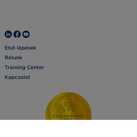
Első lépések
Rólunk
Training Center
Kapcsolat