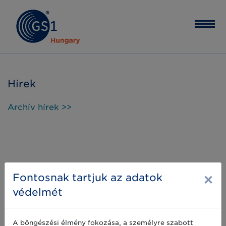
Hírek
Archív hírek >>
×
Fontosnak tartjuk az adatok
védelmét
A böngészési élmény fokozása, a személyre szabott