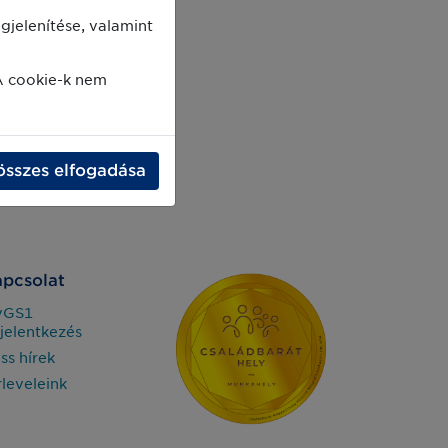
jelenítése, valamint
A cookie-k nem
összes elfogadása
pcsolat
yGS1
jelentkezés
iss hírek
rleveleink