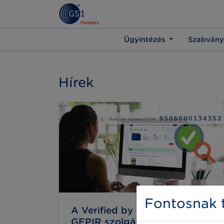
Ügyintézés
Szabvány
Hírek
Fontosnak t
A Verified by GS1 váltja a
GEPIR szolgáltatásunkat