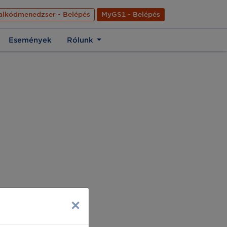
nyelve
Hírek
Kapcsolat
Rólunk
EN
alkódmenedzser - Belépés
MyGS1 - Belépés
Események
Rólunk
×